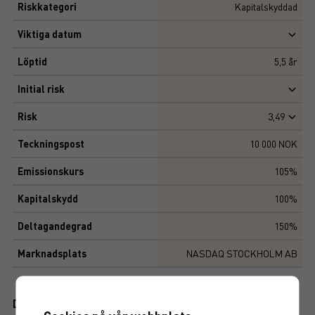
Riskkategori
Kapitalskyddad
Viktiga datum
Löptid
5,5
år
Initial risk
Risk
3,49
Teckningspost
10 000 NOK
Emissionskurs
105%
Kapitalskydd
100%
Deltagandegrad
150%
Marknadsplats
NASDAQ STOCKHOLM AB
Dokument