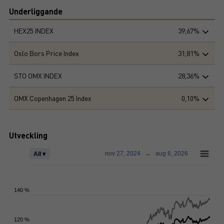
Underliggande
HEX25 INDEX
39,67%
Oslo Bors Price Index
31,81%
STO OMX INDEX
28,36%
OMX Copenhagen 25 Index
0,10%
Utveckling
nov 27, 2024
→
aug 6, 2026
All ▾
140 %
120 %