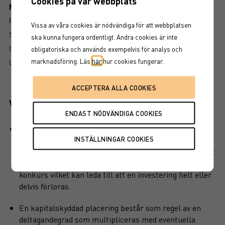
Cookies på vår webbplats
Mer information om produkten
RISK
Vissa av våra cookies är nödvändiga för att webbplatsen
SÅ LÄSER DU FAKTABLADET
ska kunna fungera ordentligt. Andra cookies är inte
GRUNDPROSPEKT
obligatoriska och används exempelvis för analys och
marknadsföring. Läs
här
hur cookies fungerar.
UTSKRIFT
Viktiga egenskaper
Produkten har ett visst kapitalskydd, dvs en del av det
investerade kapitalet är skyddat vid löptidens slut. Det
finns en kreditrisk i placeringen som är beroende av att
emittenten inte hamnar på obestånd eller försätts i
konkurs vilket kan leda till att en investering helt eller
delvis förloras.
En kapitalskyddad placering består som regel av en
deltagandegrad som multipliceras med eventuella