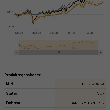
100 %
80 %
jan '25
maj '25
sep '25
jan '26
maj '26
2025
2026
Produktegenskaper
ISIN
NO0013358093
Status
Aktiv
Emittent
BARCLAYS BANK PLC