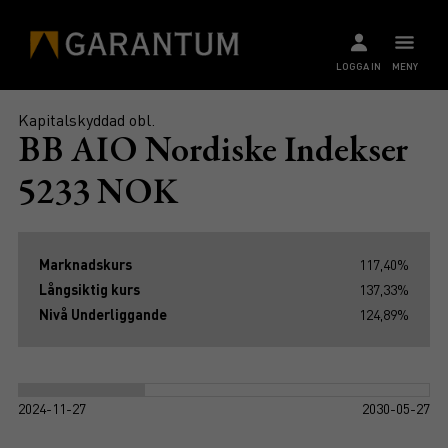
LOGGA IN
MENY
Kapitalskyddad obl.
BB AIO Nordiske Indekser
5233 NOK
Marknadskurs
117,40%
Långsiktig kurs
137,33%
Nivå Underliggande
124,89%
2024-11-27
2030-05-27