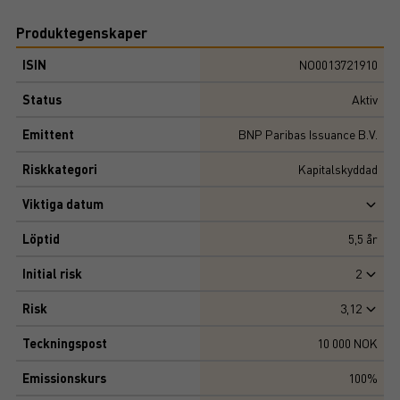
Produktegenskaper
ISIN
NO0013721910
Status
Aktiv
Emittent
BNP Paribas Issuance B.V.
Riskkategori
Kapitalskyddad
Viktiga datum
Löptid
5,5
år
Initial risk
2
Risk
3,12
Teckningspost
10 000 NOK
Emissionskurs
100%