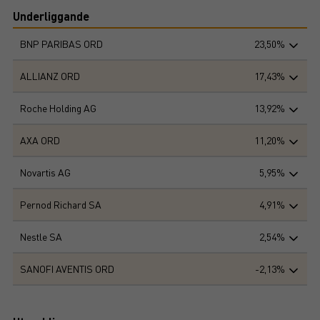
Underliggande
BNP PARIBAS ORD
23,50%
ALLIANZ ORD
17,43%
Roche Holding AG
13,92%
AXA ORD
11,20%
Novartis AG
5,95%
Pernod Richard SA
4,91%
Nestle SA
2,54%
SANOFI AVENTIS ORD
-2,13%