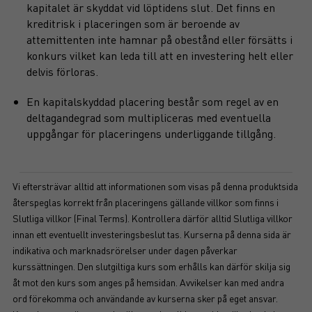
kapitalet är skyddat vid löptidens slut. Det finns en
kreditrisk i placeringen som är beroende av
attemittenten inte hamnar på obestånd eller försätts i
konkurs vilket kan leda till att en investering helt eller
delvis förloras.
En kapitalskyddad placering består som regel av en
deltagandegrad som multipliceras med eventuella
uppgångar för placeringens underliggande tillgång.
Vi eftersträvar alltid att informationen som visas på denna produktsida
återspeglas korrekt från placeringens gällande villkor som finns i
Slutliga villkor (Final Terms). Kontrollera därför alltid Slutliga villkor
innan ett eventuellt investeringsbeslut tas. Kurserna på denna sida är
indikativa och marknadsrörelser under dagen påverkar
kurssättningen. Den slutgiltiga kurs som erhålls kan därför skilja sig
åt mot den kurs som anges på hemsidan. Avvikelser kan med andra
ord förekomma och användande av kurserna sker på eget ansvar.