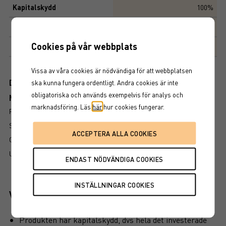
Kapitalskydd
100%
Deltagandegrad
187,78%
Cookies på vår webbplats
Marknadsplats
NASDAQ STOCKHOLM AB
Vissa av våra cookies är nödvändiga för att webbplatsen
Dokument
ska kunna fungera ordentligt. Andra cookies är inte
obligatoriska och används exempelvis för analys och
Mer information om produkten
marknadsföring. Läs
här
hur cookies fungerar.
RISK
SÅ LÄSER DU FAKTABLADET
GRUNDPROSPEKT
UTSKRIFT
Viktiga egenskaper
Produkten har kapitalskydd, dvs hela det investerade