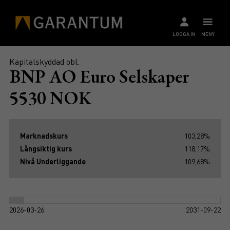
LOGGA IN
MENY
Kapitalskyddad obl.
BNP AO Euro Selskaper
5530 NOK
Marknadskurs
103,28%
Långsiktig kurs
118,17%
Nivå Underliggande
109,68%
2026-03-26
2031-09-22