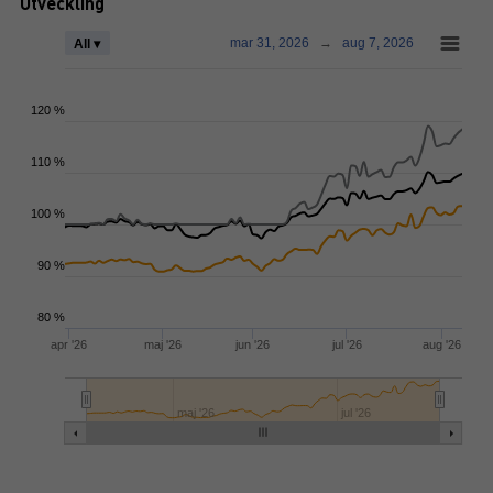
Utveckling
mar 31, 2026
→
aug 7, 2026
All ▾
120 %
110 %
100 %
90 %
80 %
apr '26
maj '26
jun '26
jul '26
aug '26
maj '26
jul '26