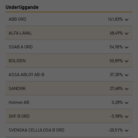
Underliggande
ABB ORD
161,83%
ALFA LAVAL
68,49%
SSAB A ORD
54,90%
BOLIDEN
50,89%
ASSA ABLOY AB-B
37,30%
SANDVIK
27,68%
Holmen AB
0,28%
SKF B ORD
-5,98%
SVENSKA CELLULOSA B ORD
-20,51%