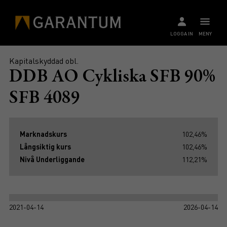
LOGGA IN
MENY
Kapitalskyddad obl.
DDB AO Cykliska SFB 90%
SFB 4089
Marknadskurs
102,46%
Långsiktig kurs
102,46%
Nivå Underliggande
112,21%
2021-04-14
2026-04-14