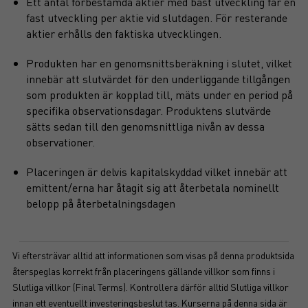
Ett antal förbestämda aktier med bäst utveckling får en
fast utveckling per aktie vid slutdagen. För resterande
aktier erhålls den faktiska utvecklingen.
Produkten har en genomsnittsberäkning i slutet, vilket
innebär att slutvärdet för den underliggande tillgången
som produkten är kopplad till, mäts under en period på
specifika observationsdagar. Produktens slutvärde
sätts sedan till den genomsnittliga nivån av dessa
observationer.
Placeringen är delvis kapitalskyddad vilket innebär att
emittent/erna har åtagit sig att återbetala nominellt
belopp på återbetalningsdagen
Vi eftersträvar alltid att informationen som visas på denna produktsida
återspeglas korrekt från placeringens gällande villkor som finns i
Slutliga villkor (Final Terms). Kontrollera därför alltid Slutliga villkor
innan ett eventuellt investeringsbeslut tas. Kurserna på denna sida är