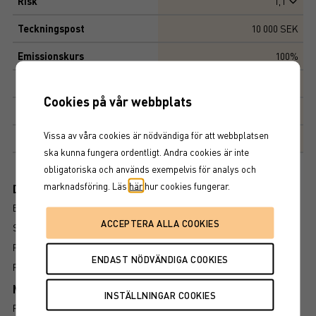
Risk
1,1
Teckningspost
10 000 SEK
Emissionskurs
100%
Kapitalskydd
90%
Cookies på vår webbplats
Deltagandegrad
102%
Vissa av våra cookies är nödvändiga för att webbplatsen
Marknadsplats
NASDAQ STOCKHOLM AB
ska kunna fungera ordentligt. Andra cookies är inte
obligatoriska och används exempelvis för analys och
marknadsföring. Läs
här
hur cookies fungerar.
Dokument
BROSCHYR
SLUTLIGA VILLKOR
FAKTABLAD
FÖRFALLOVILLKOR
Mer information om produkten
RISK