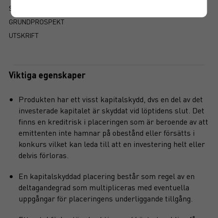
SÅ LÄSER DU FAKTABLADET
GRUNDPROSPEKT
UTSKRIFT
Viktiga egenskaper
Produkten har ett visst kapitalskydd, dvs en del av det
investerade kapitalet är skyddat vid löptidens slut. Det
finns en kreditrisk i placeringen som är beroende av att
emittenten inte hamnar på obestånd eller försätts i
konkurs vilket kan leda till att en investering helt eller
delvis förloras.
En kapitalskyddad placering består som regel av en
deltagandegrad som multipliceras med eventuella
uppgångar för placeringens underliggande tillgång.