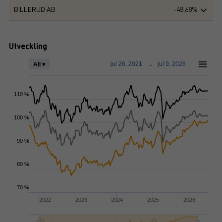
BILLERUD AB
-48,68%
Utveckling
jul 26, 2021
→
jul 9, 2026
All ▾
110 %
100 %
90 %
80 %
70 %
2022
2023
2024
2025
2026