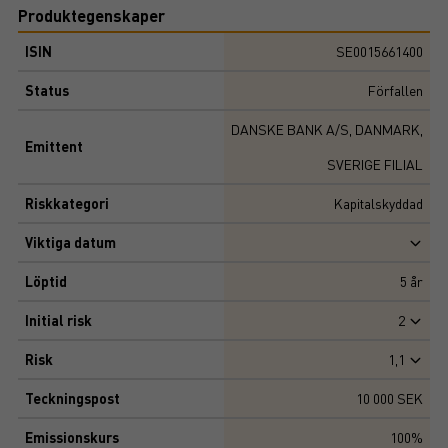
Produktegenskaper
ISIN
SE0015661400
Status
Förfallen
DANSKE BANK A/S, DANMARK,
Emittent
SVERIGE FILIAL
Riskkategori
Kapitalskyddad
Viktiga datum
Löptid
5
år
Initial risk
2
Risk
1,1
Teckningspost
10 000 SEK
Emissionskurs
100%