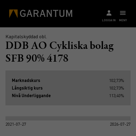
LOGGA IN
MENY
Kapitalskyddad obl.
DDB AO Cykliska bolag
SFB 90% 4178
Marknadskurs
102,73%
Långsiktig kurs
102,73%
Nivå Underliggande
113,40%
2021-07-27
2026-07-27