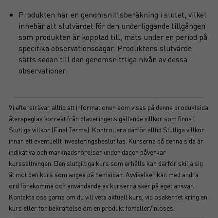
Produkten har en genomsnittsberäkning i slutet, vilket
innebär att slutvärdet för den underliggande tillgången
som produkten är kopplad till, mäts under en period på
specifika observationsdagar. Produktens slutvärde
sätts sedan till den genomsnittliga nivån av dessa
observationer.
Vi eftersträvar alltid att informationen som visas på denna produktsida
återspeglas korrekt från placeringens gällande villkor som finns i
Slutliga villkor (Final Terms). Kontrollera därför alltid Slutliga villkor
innan ett eventuellt investeringsbeslut tas. Kurserna på denna sida är
indikativa och marknadsrörelser under dagen påverkar
kurssättningen. Den slutgiltiga kurs som erhålls kan därför skilja sig
åt mot den kurs som anges på hemsidan. Avvikelser kan med andra
ord förekomma och användande av kurserna sker på eget ansvar.
Kontakta oss gärna om du vill veta aktuell kurs, vid osäkerhet kring en
kurs eller för bekräftelse om en produkt förfaller/inlöses.