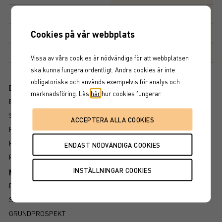
Kapitalskydd
90%
Cookies på vår webbplats
Deltagandegrad
95%
Marknadsplats
NASDAQ STOCKHOLM AB
Vissa av våra cookies är nödvändiga för att webbplatsen
ska kunna fungera ordentligt. Andra cookies är inte
obligatoriska och används exempelvis för analys och
Dokument
marknadsföring. Läs
här
hur cookies fungerar.
BROSCHYR
SLUTLIGA VILLKOR
PROSPEKT
FAKTABLAD
FÖRFALLOVILLKOR
Mer information om produkten
RISK
SÅ LÄSER DU FAKTABLADET
GRUNDPROSPEKT