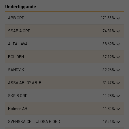
Underliggande
ABB ORD
170,55%
SSAB A ORD
74,31%
ALFA LAVAL
58,69%
BOLIDEN
57,19%
SANDVIK
52,26%
ASSA ABLOY AB-B
31,47%
SKF B ORD
10,28%
Holmen AB
-11,80%
SVENSKA CELLULOSA B ORD
-19,54%