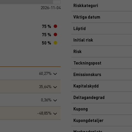
Riskkategori
2026-11-04
Viktiga datum
75 %
Löptid
75 %
Initial risk
50 %
Risk
Teckningspost
60,27%
Emissionskurs
Kapitalskydd
35,64%
Deltagandegrad
0,36%
Kupong
-48,85%
Kupongdetaljer
Marknadsplats