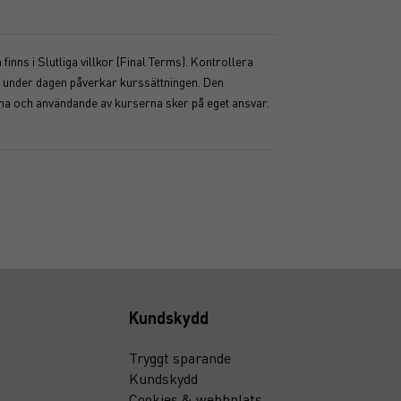
inns i Slutliga villkor (Final Terms). Kontrollera
ser under dagen påverkar kurssättningen. Den
mma och användande av kurserna sker på eget ansvar.
Kundskydd
Tryggt sparande
Kundskydd
Cookies & webbplats