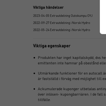
Viktiga händelser
2023-04-05 Extrautdelning Outokumpu OYJ
2022-09-27 Extrautdelning i Norsk Hydro
2022-05-24 Extrautdelning i Norsk Hydro
Viktiga egenskaper
Produkten har inget kapitalskydd, dvs hel
emittenten inte hamnar på obestånd eller f
Utmärkande funktioner för en autocall är
är fastställd i förväg med möjlighet till e
Ackumulerade kuponger utbetalas antingen
över inlösen- kupongbarriären. I de fall
tillfälle.