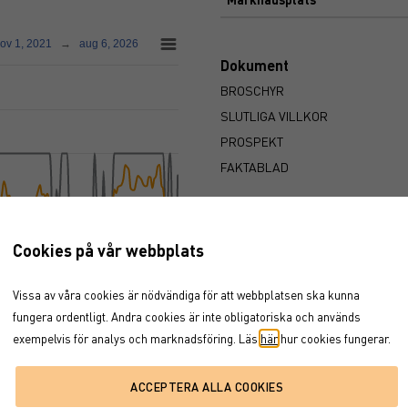
nov 1, 2021
→
aug 6, 2026
Dokument
BROSCHYR
SLUTLIGA VILLKOR
PROSPEKT
FAKTABLAD
Cookies på vår webbplats
Vissa av våra cookies är nödvändiga för att webbplatsen ska kunna
2025
2026
fungera ordentligt. Andra cookies är inte obligatoriska och används
exempelvis för analys och marknadsföring. Läs
här
hur cookies fungerar.
2026