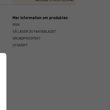
Mer information om produkten
RISK
SÅ LÄSER DU FAKTABLADET
GRUNDPROSPEKT
UTSKRIFT