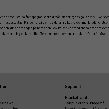
 denna produktsida återspeglas korrekt från placeringens gällande villkor som f
nvesteringsbeslut tas. Kurserna på denna sida är indikativa och marknadsrörel
åt mot den kurs som anges på hemsidan. Avvikelser kan med andra ord föreko
osäkerhet kring en kurs eller för bekräftelse om en produkt förfaller/inlöses.
tion
Support
Blankettcenter
sinsikt
Synpunkter & klagomål
ta fondtips
Investeringsplattformen