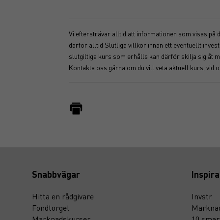
Vi eftersträvar alltid att informationen som visas på
därför alltid Slutliga villkor innan ett eventuellt i
slutgiltiga kurs som erhålls kan därför skilja sig 
Kontakta oss gärna om du vill veta aktuell kurs, vid 
Snabbvägar
Inspira
Hitta en rådgivare
Invstr
Fondtorget
Marknad
Marknadskurser
10 smar