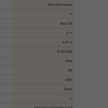
Barriärberoende
Max
5
år
6
6,49
10 000 SEK
100%
0%
100%
18,6%
NASDAQ STOCKHOLM AB