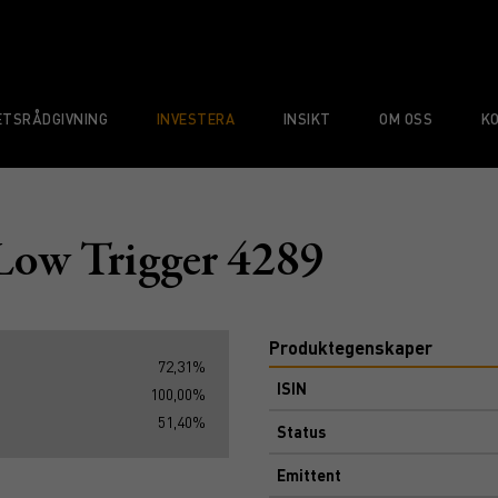
TSRÅDGIVNING
INVESTERA
INSIKT
OM OSS
K
Low Trigger 4289
Produktegenskaper
72,31%
ISIN
100,00%
51,40%
Status
Emittent