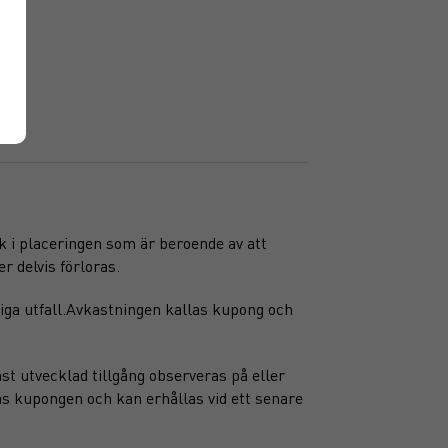
sk i placeringen som är beroende av att
r delvis förloras.
iga utfall.Avkastningen kallas kupong och
st utvecklad tillgång observeras på eller
as kupongen och kan erhållas vid ett senare