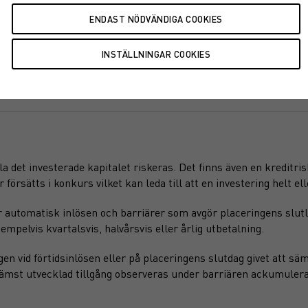
a det investerade kapitalet riskeras. Det finns även en kreditri
örsätts i konkurs vilket kan leda till att en investering helt elle
 automatisk inlösen och barriärer som avgör placeringens slutl
xempelvis kvartalsvis, halvårsvis eller årlig utbetalning.
 vid förtidsinlösen eller på placeringens slutdag givet att säm
 sämst utvecklad tillgång observeras under barriären ackumuler