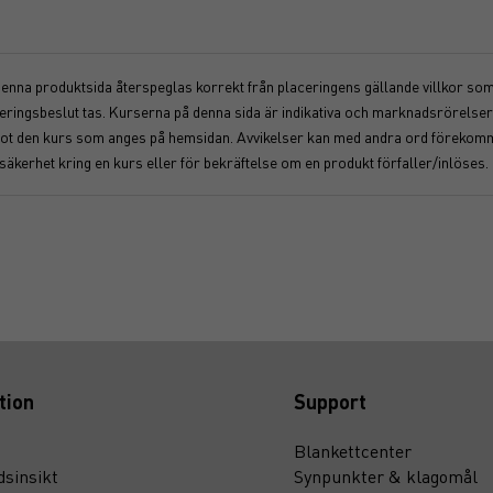
 denna produktsida återspeglas korrekt från placeringens gällande villkor som f
nvesteringsbeslut tas. Kurserna på denna sida är indikativa och marknadsrörel
åt mot den kurs som anges på hemsidan. Avvikelser kan med andra ord föreko
osäkerhet kring en kurs eller för bekräftelse om en produkt förfaller/inlöses.
tion
Support
Blankettcenter
sinsikt
Synpunkter & klagomål