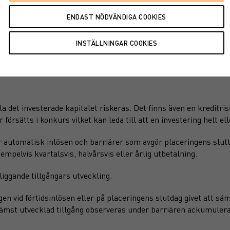
a det investerade kapitalet riskeras. Det finns även en kreditri
örsätts i konkurs vilket kan leda till att en investering helt elle
 automatisk inlösen och barriärer som avgör placeringens slutl
xempelvis kvartalsvis, halvårsvis eller årlig utbetalning.
iggande tillgångars utveckling.
 vid förtidsinlösen eller på placeringens slutdag givet att säm
 sämst utvecklad tillgång observeras under barriären ackumuler