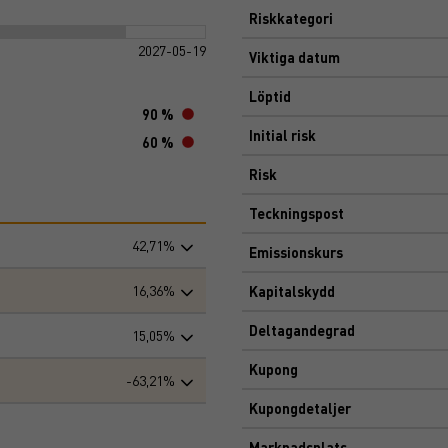
Riskkategori
2027-05-19
Viktiga datum
Löptid
90 %
Initial risk
60 %
Risk
Teckningspost
42,71%
Emissionskurs
16,36%
Kapitalskydd
Deltagandegrad
15,05%
Kupong
-63,21%
Kupongdetaljer
Marknadsplats