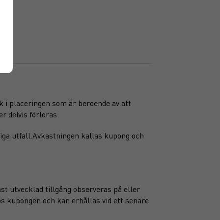
sk i placeringen som är beroende av att
r delvis förloras.
iga utfall.Avkastningen kallas kupong och
st utvecklad tillgång observeras på eller
as kupongen och kan erhållas vid ett senare