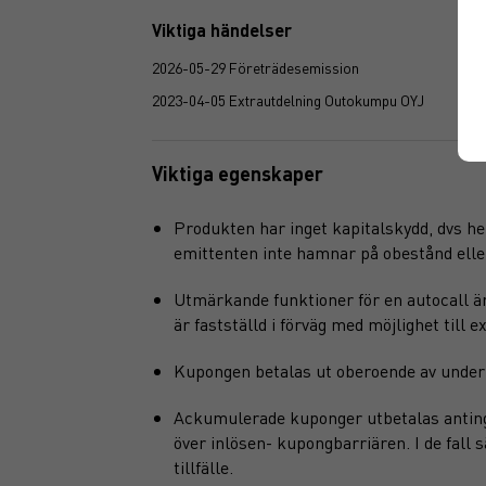
Viktiga händelser
2026-05-29 Företrädesemission
2023-04-05 Extrautdelning Outokumpu OYJ
Viktiga egenskaper
Produkten har inget kapitalskydd, dvs hel
emittenten inte hamnar på obestånd eller f
Utmärkande funktioner för en autocall är
är fastställd i förväg med möjlighet till e
Kupongen betalas ut oberoende av underl
Ackumulerade kuponger utbetalas antingen
över inlösen- kupongbarriären. I de fall
tillfälle.