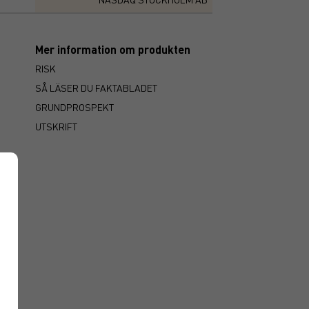
Mer information om produkten
RISK
SÅ LÄSER DU FAKTABLADET
GRUNDPROSPEKT
UTSKRIFT