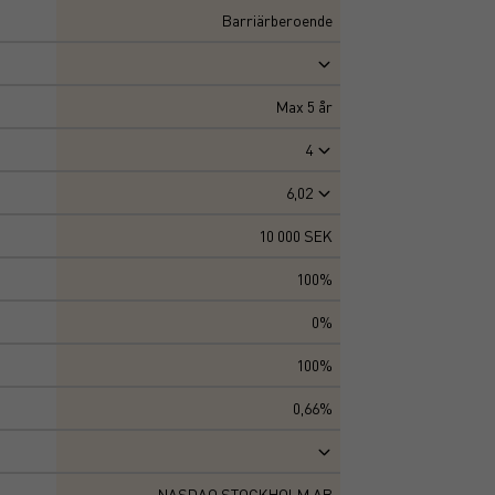
Barriärberoende
Max
5
år
4
6,02
10 000 SEK
100%
0%
100%
0,66%
NASDAQ STOCKHOLM AB