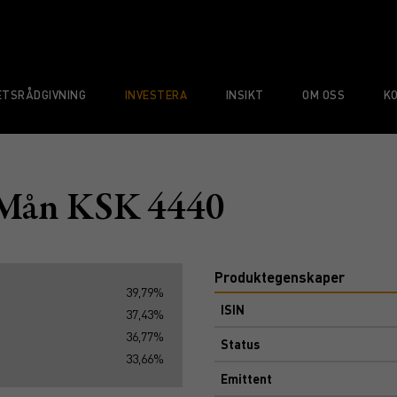
TSRÅDGIVNING
INVESTERA
INSIKT
OM OSS
K
 Mån KSK 4440
Produktegenskaper
39,79%
ISIN
37,43%
36,77%
Status
33,66%
Emittent