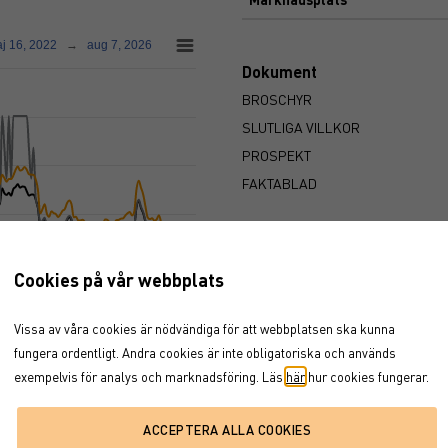
j 16, 2022
→
aug 7, 2026
Dokument
BROSCHYR
SLUTLIGA VILLKOR
PROSPEKT
FAKTABLAD
Cookies på vår webbplats
2025
2026
Vissa av våra cookies är nödvändiga för att webbplatsen ska kunna
fungera ordentligt. Andra cookies är inte obligatoriska och används
exempelvis för analys och marknadsföring. Läs
här
hur cookies fungerar.
2026