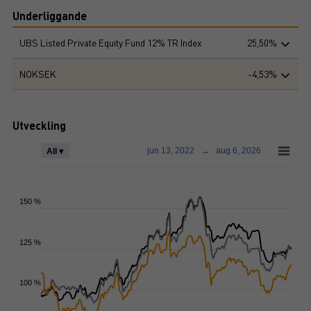
Underliggande
UBS Listed Private Equity Fund 12% TR Index
25,50%
NOKSEK
-4,53%
Utveckling
jun 13, 2022
→
aug 6, 2026
All ▾
150 %
125 %
100 %