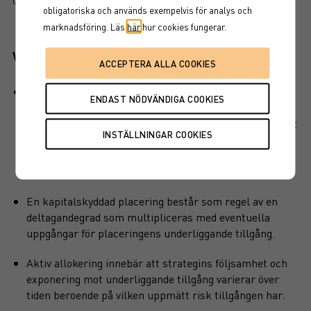
UTSKRIFT
obligatoriska och används exempelvis för analys och
marknadsföring. Läs
här
hur cookies fungerar.
Viktiga egenskaper
Produkten har ett visst kapitalskydd, dvs en del av det
investerade kapitalet är skyddat vid löptidens slut. Det
finns en kreditrisk i placeringen som är beroende av att
emittenten inte hamnar på obestånd eller försätts i
konkurs vilket kan leda till att en investering helt eller
delvis förloras.
En kapitalskyddad placering består som regel av en
deltagandegrad som multipliceras med eventuella
uppgångar för placeringens underliggande tillgång.
Aktiv allokering innebär att strategins följsamhet och
exponering mot underliggande tillgång varierar över
tiden beroende på vilken uppmätt risk tillgången har.