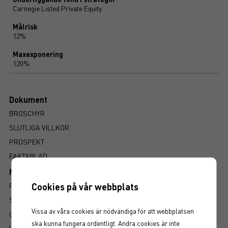
Carnegie Listed Private Equity
Målrisk
12%
Maxexponering
120%
Dokument
BROSCHYR
SLUTLIGA VILLKOR
PROSPEKT
FAKTABLAD
Mer information om produkten
Cookies på vår webbplats
RISK
SÅ LÄSER DU FAKTABLADET
Vissa av våra cookies är nödvändiga för att webbplatsen
GRUNDPROSPEKT
ska kunna fungera ordentligt. Andra cookies är inte