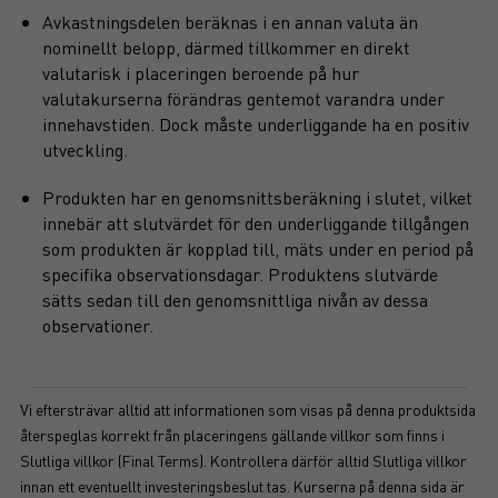
Avkastningsdelen beräknas i en annan valuta än
nominellt belopp, därmed tillkommer en direkt
valutarisk i placeringen beroende på hur
valutakurserna förändras gentemot varandra under
innehavstiden. Dock måste underliggande ha en positiv
utveckling.
Produkten har en genomsnittsberäkning i slutet, vilket
innebär att slutvärdet för den underliggande tillgången
som produkten är kopplad till, mäts under en period på
specifika observationsdagar. Produktens slutvärde
sätts sedan till den genomsnittliga nivån av dessa
observationer.
Vi eftersträvar alltid att informationen som visas på denna produktsida
återspeglas korrekt från placeringens gällande villkor som finns i
Slutliga villkor (Final Terms). Kontrollera därför alltid Slutliga villkor
innan ett eventuellt investeringsbeslut tas. Kurserna på denna sida är