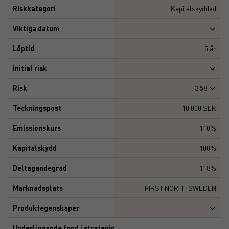
Riskkategori
Kapitalskyddad
Viktiga datum
Löptid
5
år
Initial risk
Risk
3,58
Teckningspost
10 000 SEK
Emissionskurs
110%
Kapitalskydd
100%
Deltagandegrad
118%
Marknadsplats
FIRST NORTH SWEDEN
Produktegenskaper
Underliggande fond i strategin