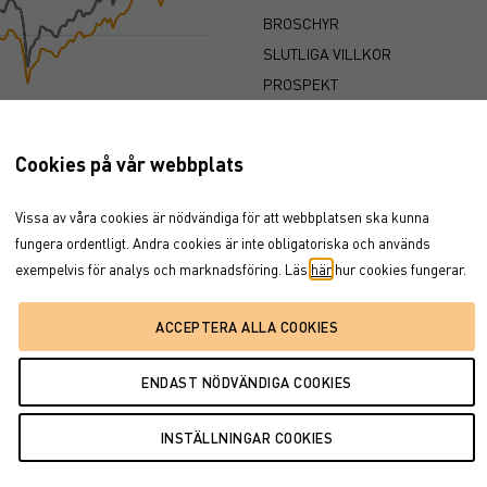
BROSCHYR
SLUTLIGA VILLKOR
PROSPEKT
FAKTABLAD
Cookies på vår webbplats
5
2026
Vissa av våra cookies är nödvändiga för att webbplatsen ska kunna
fungera ordentligt. Andra cookies är inte obligatoriska och används
2026
exempelvis för analys och marknadsföring. Läs
här
hur cookies fungerar.
investerade kapitalet är skyddat vid löptidens slut. Det finns e
r försätts i konkurs vilket kan leda till att en investering helt e