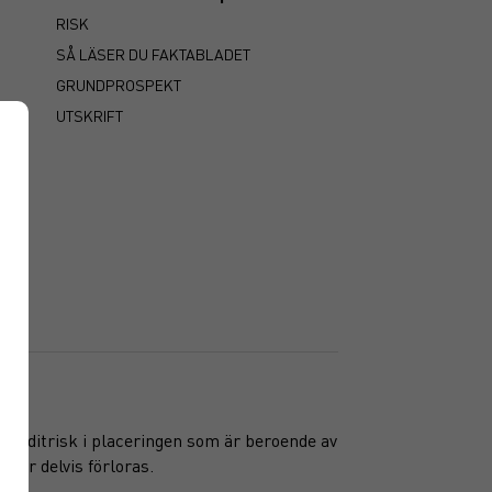
RISK
SÅ LÄSER DU FAKTABLADET
GRUNDPROSPEKT
UTSKRIFT
n kreditrisk i placeringen som är beroende av
ller delvis förloras.