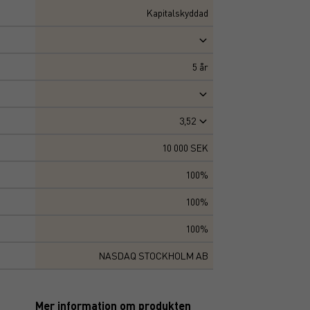
Kapitalskyddad
5
år
3,52
10 000 SEK
100%
100%
100%
NASDAQ STOCKHOLM AB
Mer information om produkten