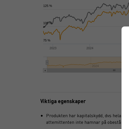
125 %
100 %
75 %
2023
2024
202
2024
Viktiga egenskaper
Produkten har kapitalskydd, dvs hela det 
attemittenten inte hamnar på obestånd elle