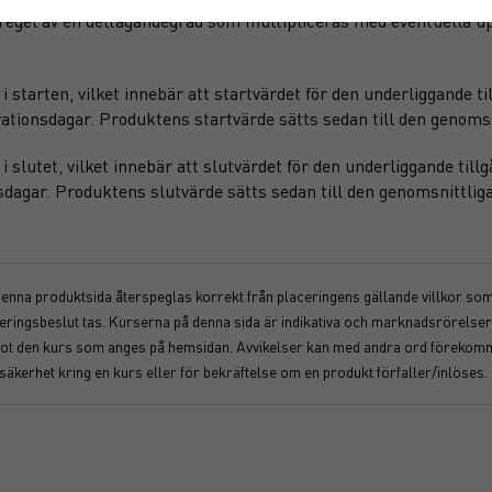
regel av en deltagandegrad som multipliceras med eventuella u
starten, vilket innebär att startvärdet för den underliggande ti
ationsdagar. Produktens startvärde sätts sedan till den genomsn
slutet, vilket innebär att slutvärdet för den underliggande till
sdagar. Produktens slutvärde sätts sedan till den genomsnittliga
 denna produktsida återspeglas korrekt från placeringens gällande villkor som f
nvesteringsbeslut tas. Kurserna på denna sida är indikativa och marknadsrörel
åt mot den kurs som anges på hemsidan. Avvikelser kan med andra ord föreko
osäkerhet kring en kurs eller för bekräftelse om en produkt förfaller/inlöses.