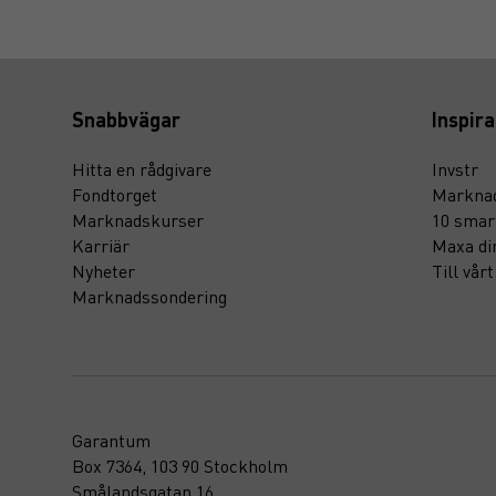
Snabbvägar
Inspira
Hitta en rådgivare
Invstr
Fondtorget
Marknad
Marknadskurser
10 smar
Karriär
Maxa di
Nyheter
Till vår
Marknadssondering
Garantum
Box 7364, 103 90 Stockholm
Smålandsgatan 16