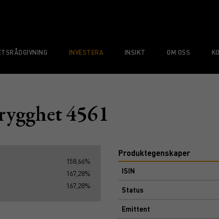
TSRÅDGIVNING
INVESTERA
INSIKT
OM OSS
K
rygghet 4561
Produktegenskaper
158,66%
ISIN
167,28%
167,28%
Status
Emittent