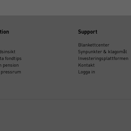
tion
Support
Blankettcenter
sinsikt
Synpunkter & klagomål
ta fondtips
Investeringsplattformen
n pension
Kontakt
t pressrum
Logga in