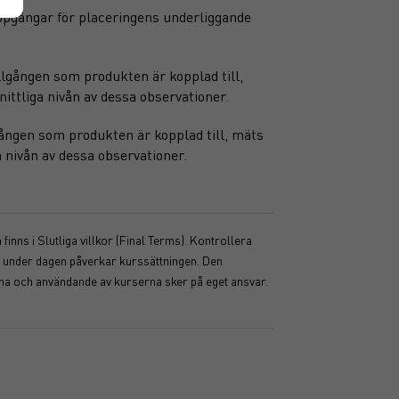
ppgångar för placeringens underliggande
llgången som produkten är kopplad till,
ittliga nivån av dessa observationer.
gången som produkten är kopplad till, mäts
 nivån av dessa observationer.
inns i Slutliga villkor (Final Terms). Kontrollera
ser under dagen påverkar kurssättningen. Den
mma och användande av kurserna sker på eget ansvar.