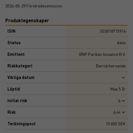
2026-05-29 Företrädesemission
Produktegenskaper
ISIN
SE0018715914
Status
Aktiv
Emittent
BNP Paribas Issuance B.V.
Riskkategori
Barriärberoende
Viktiga datum
Löptid
Max
5
år
Initial risk
6
Risk
6,44
Teckningspost
10 000 SEK