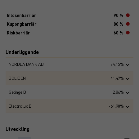
Inlösenbarriär
90 %
Kupongbarriär
80 %
Riskbarriär
60 %
Underliggande
NORDEA BANK AB
74,15%
BOLIDEN
41,47%
Getinge B
2,86%
Electrolux B
-61,90%
Utveckling