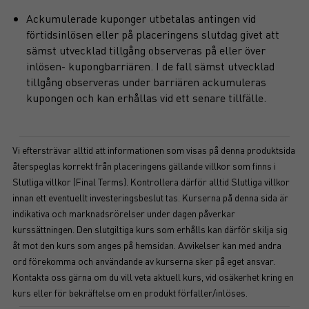
Ackumulerade kuponger utbetalas antingen vid
förtidsinlösen eller på placeringens slutdag givet att
sämst utvecklad tillgång observeras på eller över
inlösen- kupongbarriären. I de fall sämst utvecklad
tillgång observeras under barriären ackumuleras
kupongen och kan erhållas vid ett senare tillfälle.
Vi eftersträvar alltid att informationen som visas på denna produktsida
återspeglas korrekt från placeringens gällande villkor som finns i
Slutliga villkor (Final Terms). Kontrollera därför alltid Slutliga villkor
innan ett eventuellt investeringsbeslut tas. Kurserna på denna sida är
indikativa och marknadsrörelser under dagen påverkar
kurssättningen. Den slutgiltiga kurs som erhålls kan därför skilja sig
åt mot den kurs som anges på hemsidan. Avvikelser kan med andra
ord förekomma och användande av kurserna sker på eget ansvar.
Kontakta oss gärna om du vill veta aktuell kurs, vid osäkerhet kring en
kurs eller för bekräftelse om en produkt förfaller/inlöses.