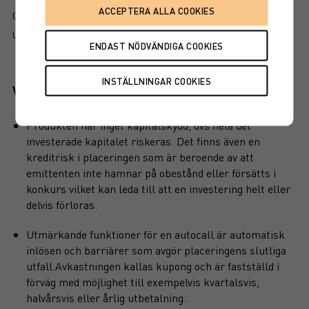
GRUNDPROSPEKT
UTSKRIFT
Viktiga egenskaper
Produkten har inget kapitalskydd, dvs hela det
investerade kapitalet riskeras. Det finns även en
kreditrisk i placeringen som är beroende av att
emittenten inte hamnar på obestånd eller försätts i
konkurs vilket kan leda till att en investering helt eller
delvis förloras.
Utmärkande funktioner för en autocall är automatisk
inlösen och barriärer som avgör placeringens slutliga
utfall.Avkastningen kallas kupong och är fastställd i
förväg med möjlighet till exempelvis kvartalsvis,
halvårsvis eller årlig utbetalning.