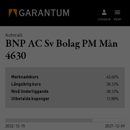
LOGGA IN
MENY
Autocall
BNP AC Sv Bolag PM Mån
4630
Marknadskurs
42,60%
Långsiktig kurs
38,12%
Nivå Underliggande
38,12%
Utbetalda kuponger
12,88%
2022-12-15
2027-12-09