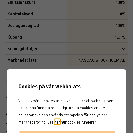
Emissionskurs
100%
Kapitalskydd
0%
Deltagandegrad
100%
Kupong
1,61%
Kupongdetaljer
Marknadsplats
NASDAQ STOCKHOLM AB
Dokument
Cookies på vår webbplats
BROSCHYR
SLUTLIGA VILLKOR
Vissa av våra cookies är nödvändiga för att webbplatsen
FAKTABLAD
ska kunna fungera ordentligt. Andra cookies är inte
Mer information om produkten
obligatoriska och används exempelvis för analys och
marknadsföring. Läs
här
hur cookies fungerar.
RISK
SÅ LÄSER DU FAKTABLADET