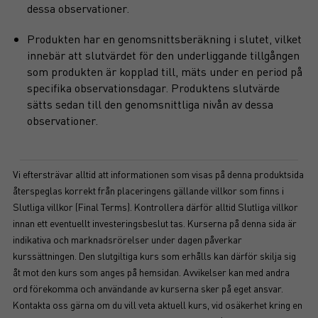
dessa observationer.
Produkten har en genomsnittsberäkning i slutet, vilket
innebär att slutvärdet för den underliggande tillgången
som produkten är kopplad till, mäts under en period på
specifika observationsdagar. Produktens slutvärde
sätts sedan till den genomsnittliga nivån av dessa
observationer.
Vi eftersträvar alltid att informationen som visas på denna produktsida
återspeglas korrekt från placeringens gällande villkor som finns i
Slutliga villkor (Final Terms). Kontrollera därför alltid Slutliga villkor
innan ett eventuellt investeringsbeslut tas. Kurserna på denna sida är
indikativa och marknadsrörelser under dagen påverkar
kurssättningen. Den slutgiltiga kurs som erhålls kan därför skilja sig
åt mot den kurs som anges på hemsidan. Avvikelser kan med andra
ord förekomma och användande av kurserna sker på eget ansvar.
Kontakta oss gärna om du vill veta aktuell kurs, vid osäkerhet kring en