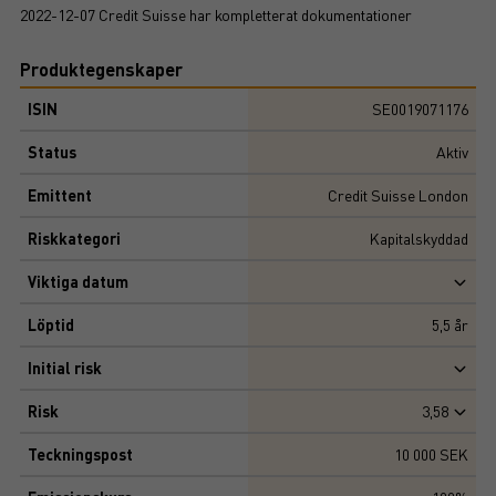
2022-12-07 Credit Suisse har kompletterat dokumentationer
Produktegenskaper
ISIN
SE0019071176
Status
Aktiv
Emittent
Credit Suisse London
Riskkategori
Kapitalskyddad
Viktiga datum
Löptid
5,5
år
Initial risk
Risk
3,58
Teckningspost
10 000 SEK