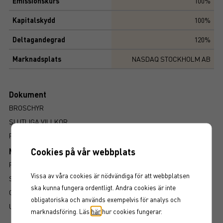
Emissionskurs
100%
Kapitalskydd
100%
Deltagandegrad
120%
Marknadsplats
NASDAQ STOCKHOLM AB
Dokument
BROSCHYR
SLUTLIGA VILLKOR
FAKTABLAD
Cookies på vår webbplats
Mer information om produkten
RISK
Vissa av våra cookies är nödvändiga för att webbplatsen
SÅ LÄSER DU FAKTABLADET
ska kunna fungera ordentligt. Andra cookies är inte
GRUNDPROSPEKT
obligatoriska och används exempelvis för analys och
UTSKRIFT
marknadsföring. Läs
här
hur cookies fungerar.