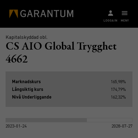
LOGGA IN
MENY
Kapitalskyddad obl.
CS AIO Global Trygghet
4662
Marknadskurs
165,98%
Långsiktig kurs
174,79%
Nivå Underliggande
162,32%
2023-01-24
2028-07-27