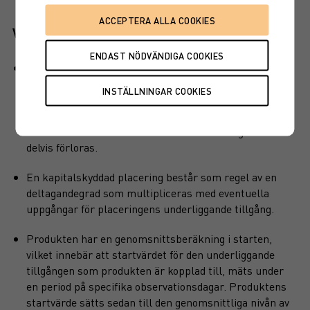
Viktiga egenskaper
Produkten har kapitalskydd, dvs hela det investerade
kapitalet är skyddat vid löptidens slut. Det finns en
kreditrisk i placeringen som är beroende av
attemittenten inte hamnar på obestånd eller försätts i
konkurs vilket kan leda till att en investering helt eller
delvis förloras.
En kapitalskyddad placering består som regel av en
deltagandegrad som multipliceras med eventuella
uppgångar för placeringens underliggande tillgång.
Produkten har en genomsnittsberäkning i starten,
vilket innebär att startvärdet för den underliggande
tillgången som produkten är kopplad till, mäts under
en period på specifika observationsdagar. Produktens
startvärde sätts sedan till den genomsnittliga nivån av