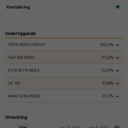
Vinstsäkring
Underliggande
TOPIX INDEX (TOKYO)
105,63%
S&P 500 INDEX
91,43%
ESTX 50 PR INDEX
54,29%
UK 100
37,08%
HANG SENG INDEX
23,12%
Utveckling
jan 23, 2023
→
aug 6, 2026
All ▾