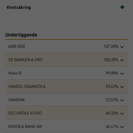
Vinstsäkring
Underliggande
ABB ORD
167,28%
SE BANKEN A ORD
100,28%
Volvo B
99,88%
HANDELSBANKEN A
92,02%
SANDVIK
72,03%
SECURITAS B ORD
65,33%
NORDEA BANK AB
60,41%