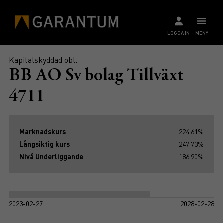
LOGGA IN
MENY
Kapitalskyddad obl.
BB AO Sv bolag Tillväxt
4711
Marknadskurs
224,61%
Långsiktig kurs
247,73%
Nivå Underliggande
186,90%
2023-02-27
2028-02-28