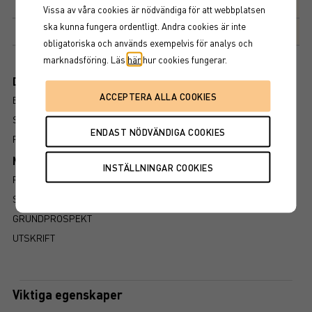
Deltagandegrad
170%
Vissa av våra cookies är nödvändiga för att webbplatsen
ska kunna fungera ordentligt. Andra cookies är inte
Marknadsplats
NASDAQ STOCKHOLM AB
obligatoriska och används exempelvis för analys och
marknadsföring. Läs
här
hur cookies fungerar.
Dokument
BROSCHYR
SLUTLIGA VILLKOR
FAKTABLAD
Mer information om produkten
RISK
SÅ LÄSER DU FAKTABLADET
GRUNDPROSPEKT
UTSKRIFT
Viktiga egenskaper