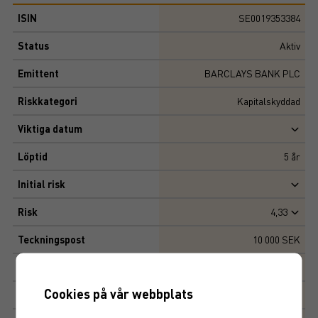
ISIN
SE0019353384
Status
Aktiv
Emittent
BARCLAYS BANK PLC
Riskkategori
Kapitalskyddad
Viktiga datum
Löptid
5
år
Initial risk
Risk
4,33
Teckningspost
10 000 SEK
Emissionskurs
110%
Cookies på vår webbplats
Kapitalskydd
100%