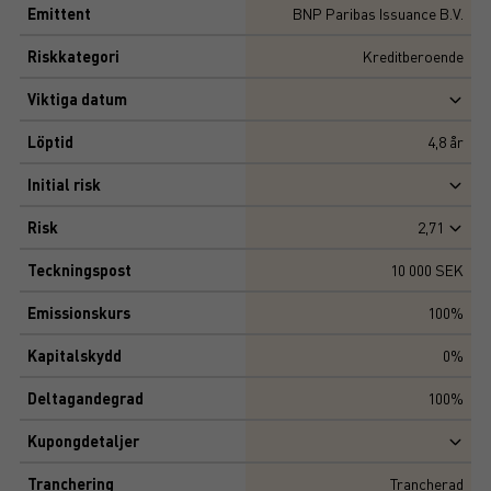
Emittent
BNP Paribas Issuance B.V.
Riskkategori
Kreditberoende
Viktiga datum
Löptid
4,8
år
Initial risk
Risk
2,71
Teckningspost
10 000 SEK
Emissionskurs
100%
Kapitalskydd
0%
Deltagandegrad
100%
Kupongdetaljer
Tranchering
Trancherad