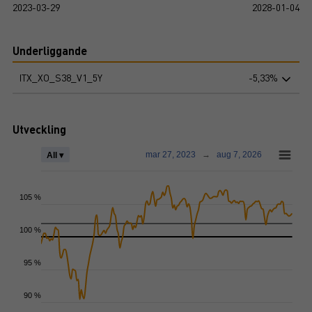
2023-03-29
2028-01-04
Underliggande
ITX_XO_S38_V1_5Y
-5,33%
Utveckling
mar 27, 2023
→
aug 7, 2026
All ▾
105 %
100 %
95 %
90 %