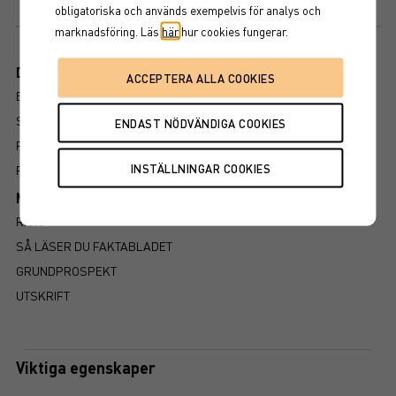
Årlig kupong om 8,10%, kvartalsvis utbetalning.
obligatoriska och används exempelvis för analys och
marknadsföring. Läs
här
hur cookies fungerar.
Dokument
BROSCHYR
SLUTLIGA VILLKOR
PROSPEKT
FAKTABLAD
Mer information om produkten
RISK
SÅ LÄSER DU FAKTABLADET
GRUNDPROSPEKT
UTSKRIFT
Viktiga egenskaper