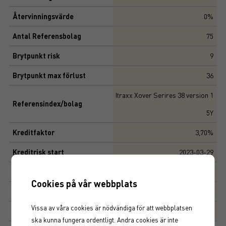
Återvinningsvärde
0%
Antal Referensbolag
75
Brytpunkt risk
9
Brytpunkt max förlust
36
Itraxx Xover Serires 38 version 1
Referensindex/bolag
5Y
Kreditfaktor
3,70%
Kreditrisk start
2023-03-29
Kreditrisk slut
2027-12-20
Cookies på vår webbplats
Marknadsplats
NASDAQ STOCKHOLM AB
Vissa av våra cookies är nödvändiga för att webbplatsen
Produktegenskaper
ska kunna fungera ordentligt. Andra cookies är inte