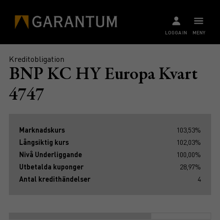
LOGGA IN
MENY
Kreditobligation
BNP KC HY Europa Kvart
4747
Marknadskurs
103,53%
Långsiktig kurs
102,03%
Nivå Underliggande
100,00%
Utbetalda kuponger
28,97%
Antal kredithändelser
4