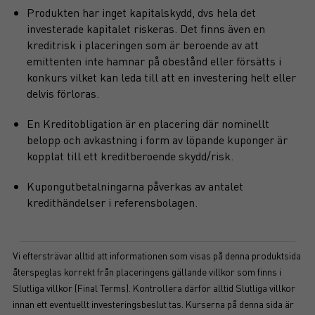
Produkten har inget kapitalskydd, dvs hela det
investerade kapitalet riskeras. Det finns även en
kreditrisk i placeringen som är beroende av att
emittenten inte hamnar på obestånd eller försätts i
konkurs vilket kan leda till att en investering helt eller
delvis förloras.
En Kreditobligation är en placering där nominellt
belopp och avkastning i form av löpande kuponger är
kopplat till ett kreditberoende skydd/risk.
Kupongutbetalningarna påverkas av antalet
kredithändelser i referensbolagen.
Vi eftersträvar alltid att informationen som visas på denna produktsida
återspeglas korrekt från placeringens gällande villkor som finns i
Slutliga villkor (Final Terms). Kontrollera därför alltid Slutliga villkor
innan ett eventuellt investeringsbeslut tas. Kurserna på denna sida är