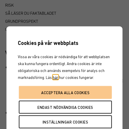
RISK
SÅ LÄSER DU FAKTABLADET
GRUNDPROSPEKT
UTSKRIFT
Cookies på vår webbplats
Viktiga egenskaper
Vissa av våra cookies är nödvändiga för att webbplatsen
ska kunna fungera ordentligt. Andra cookies är inte
Produkten har ett visst kapitalskydd, dvs en del av det
obligatoriska och används exempelvis för analys och
investerade kapitalet är skyddat vid löptidens slut. Det
marknadsföring. Läs
här
hur cookies fungerar.
finns en kreditrisk i placeringen som är beroende av att
emittenten inte hamnar på obestånd eller försätts i
konkurs vilket kan leda till att en investering helt eller
delvis förloras.
En kapitalskyddad placering består som regel av en
deltagandegrad som multipliceras med eventuella
uppgångar för placeringens underliggande tillgång.