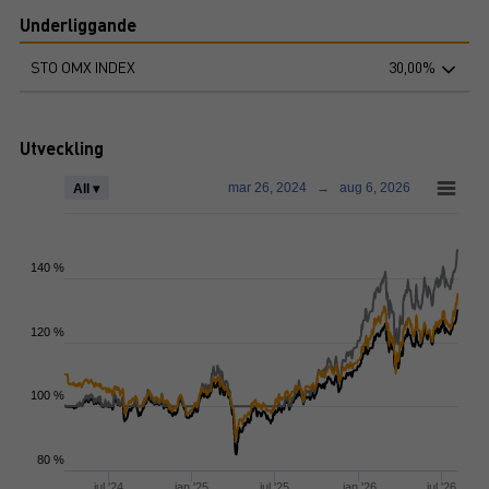
Underliggande
STO OMX INDEX
30,00%
Utveckling
mar 26, 2024
→
aug 6, 2026
All ▾
140 %
120 %
100 %
80 %
jul '24
jan '25
jul '25
jan '26
jul '26