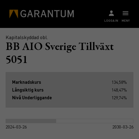
LOGGA IN
MENY
Kapitalskyddad obl.
BB AIO Sverige Tillväxt
5051
Marknadskurs
134,58%
Långsiktig kurs
148,47%
Nivå Underliggande
129,74%
2024-03-26
2030-03-26