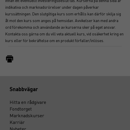
innan ett eventuellt investeringsbeslut tas. Kurserna på denna sida är
indikativa och marknadsrörelser under dagen påverkar
kurssättningen. Den slutgiltiga kurs som erhålls kan därför skilja sig
åt mot den kurs som anges på hemsidan. Avvikelser kan med andra
ord förekomma och användande av kurserna sker på eget ansvar.
Kontakta oss gärna om du vill veta aktuell kurs, vid osäkerhet kring en
kurs eller för bekräftelse om en produkt förfaller/inlöses.
Snabbvägar
Hitta en rådgivare
Fondtorget
Marknadskurser
Karriär
Nyheter