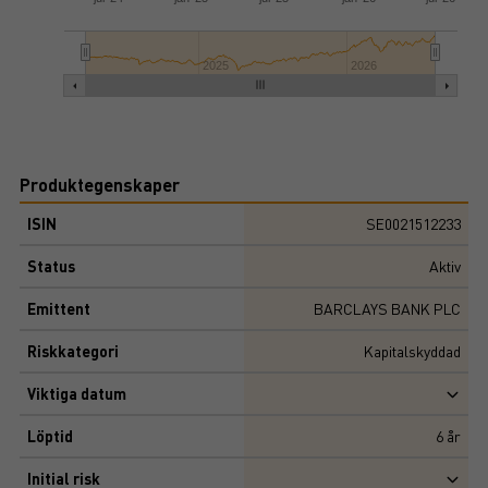
2025
2026
Produktegenskaper
ISIN
SE0021512233
Status
Aktiv
Emittent
BARCLAYS BANK PLC
Riskkategori
Kapitalskyddad
Viktiga datum
Löptid
6
år
Initial risk