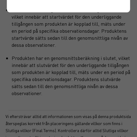
Produkten har en genomsnittsberäkning i starten,
vilket innebär att startvärdet för den underliggande
tillgången som produkten är kopplad till, mäts under
en period på specifika observationsdagar. Produktens
startvärde sätts sedan till den genomsnittliga nivån av
dessa observationer.
Produkten har en genomsnittsberäkning i slutet, vilket
innebär att slutvärdet för den underliggande tillgången
som produkten är kopplad till, mäts under en period på
specifika observationsdagar. Produktens slutvärde
sätts sedan till den genomsnittliga nivån av dessa
observationer.
Vi eftersträvar alltid att informationen som visas på denna produktsida
återspeglas korrekt från placeringens gällande villkor som finns i
Slutliga villkor (Final Terms). Kontrollera därför alltid Slutliga villkor