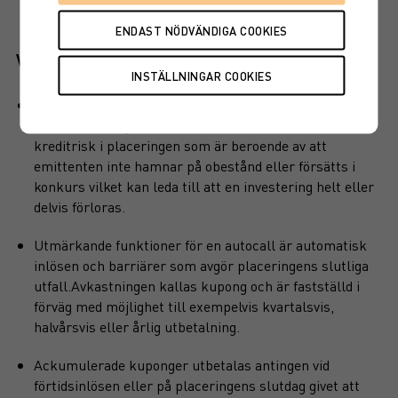
Viktiga egenskaper
Produkten har inget kapitalskydd, dvs hela det
investerade kapitalet riskeras. Det finns även en
kreditrisk i placeringen som är beroende av att
emittenten inte hamnar på obestånd eller försätts i
konkurs vilket kan leda till att en investering helt eller
delvis förloras.
Utmärkande funktioner för en autocall är automatisk
inlösen och barriärer som avgör placeringens slutliga
utfall.Avkastningen kallas kupong och är fastställd i
förväg med möjlighet till exempelvis kvartalsvis,
halvårsvis eller årlig utbetalning.
Ackumulerade kuponger utbetalas antingen vid
förtidsinlösen eller på placeringens slutdag givet att