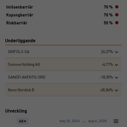
Inlösenbarriär
70 %
Kupongbarriär
70 %
Riskbarriär
50 %
Underliggande
GRIFOLS SA
26,27%
Sonova Holding AG
-6,71%
SANOFI AVENTIS ORD
-18,30%
Novo Nordisk B
-65,84%
Utveckling
maj 16, 2024
→
aug 6, 2026
All ▾