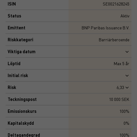
ISIN
SE0021628245
Status
Aktiv
Emittent
BNP Paribas Issuance B.V.
Riskkategori
Barriärberoende
Viktiga datum
Löptid
Max
5
år
Initial risk
Risk
6,33
Teckningspost
10 000 SEK
Emissionskurs
100%
Kapitalskydd
0%
Deltagandegrad
100%