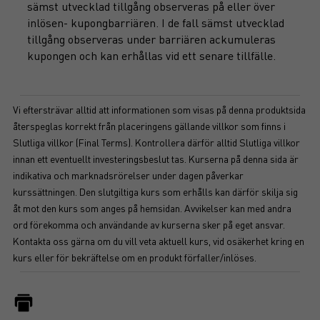
sämst utvecklad tillgång observeras på eller över
inlösen- kupongbarriären. I de fall sämst utvecklad
tillgång observeras under barriären ackumuleras
kupongen och kan erhållas vid ett senare tillfälle.
Vi eftersträvar alltid att informationen som visas på denna produktsida
återspeglas korrekt från placeringens gällande villkor som finns i
Slutliga villkor (Final Terms). Kontrollera därför alltid Slutliga villkor
innan ett eventuellt investeringsbeslut tas. Kurserna på denna sida är
indikativa och marknadsrörelser under dagen påverkar
kurssättningen. Den slutgiltiga kurs som erhålls kan därför skilja sig
åt mot den kurs som anges på hemsidan. Avvikelser kan med andra
ord förekomma och användande av kurserna sker på eget ansvar.
Kontakta oss gärna om du vill veta aktuell kurs, vid osäkerhet kring en
kurs eller för bekräftelse om en produkt förfaller/inlöses.