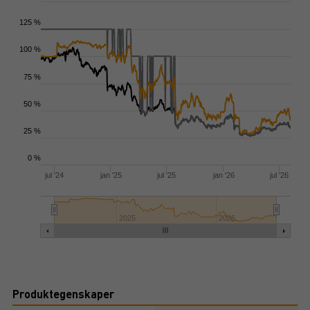
125 %
100 %
75 %
50 %
25 %
0 %
jul '24
jan '25
jul '25
jan '26
jul '26
2025
2026
Produktegenskaper