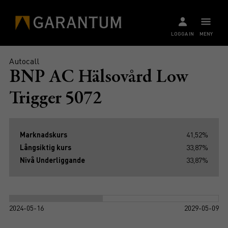
LOGGA IN
MENY
Autocall
BNP AC Hälsovård Low
Trigger 5072
Marknadskurs
41,52%
Långsiktig kurs
33,87%
Nivå Underliggande
33,87%
2024-05-16
2029-05-09