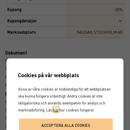
Kupong
25%
Kupongdetaljer
Marknadsplats
NASDAQ STOCKHOLM AB
Dokument
BROSCHYR
SLUTLIGA VILLKOR
Cookies på vår webbplats
PROSPEKT
FAKTABLAD
Vissa av våra cookies är nödvändiga för att webbplatsen
Mer information om produkten
ska kunna fungera ordentligt. Andra cookies är inte
RISK
obligatoriska och används exempelvis för analys och
SÅ LÄSER DU FAKTABLADET
marknadsföring. Läs
här
hur cookies fungerar.
GRUNDPROSPEKT
UTSKRIFT