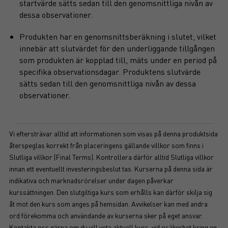
startvärde sätts sedan till den genomsnittliga nivån av
dessa observationer.
Produkten har en genomsnittsberäkning i slutet, vilket
innebär att slutvärdet för den underliggande tillgången
som produkten är kopplad till, mäts under en period på
specifika observationsdagar. Produktens slutvärde
sätts sedan till den genomsnittliga nivån av dessa
observationer.
Vi eftersträvar alltid att informationen som visas på denna produktsida
återspeglas korrekt från placeringens gällande villkor som finns i
Slutliga villkor (Final Terms). Kontrollera därför alltid Slutliga villkor
innan ett eventuellt investeringsbeslut tas. Kurserna på denna sida är
indikativa och marknadsrörelser under dagen påverkar
kurssättningen. Den slutgiltiga kurs som erhålls kan därför skilja sig
åt mot den kurs som anges på hemsidan. Avvikelser kan med andra
ord förekomma och användande av kurserna sker på eget ansvar.
Kontakta oss gärna om du vill veta aktuell kurs, vid osäkerhet kring en