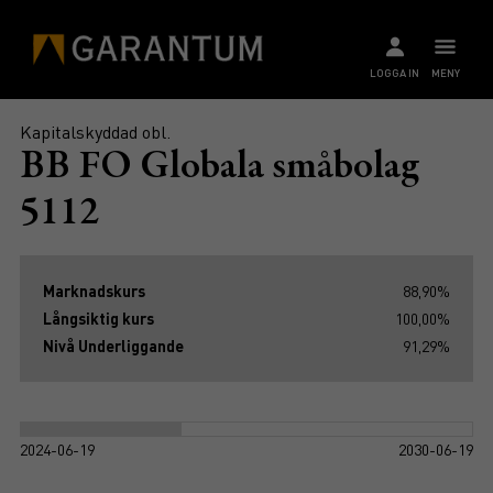
LOGGA IN
MENY
Kapitalskyddad obl.
BB FO Globala småbolag
5112
Marknadskurs
88,90%
Långsiktig kurs
100,00%
Nivå Underliggande
91,29%
2024-06-19
2030-06-19