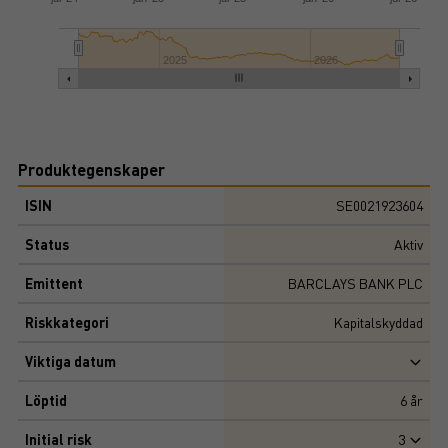
2025
2026
Produktegenskaper
ISIN
SE0021923604
Status
Aktiv
Emittent
BARCLAYS BANK PLC
Riskkategori
Kapitalskyddad
Viktiga datum
Löptid
6
år
Initial risk
3