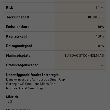
Risk
1,1
Teckningspost
10 000 SEK
Emissionskurs
110%
Kapitalskydd
100%
Deltagandegrad
118%
Marknadsplats
NASDAQ STOCKHOLM AB
Produktegenskaper
Underliggande fonder i strategin
Danske Invest SICAV - Europe Small Cap
Carnegie US Small and Micro Cap
Nordea Global Small Cap
Målrisk
15%