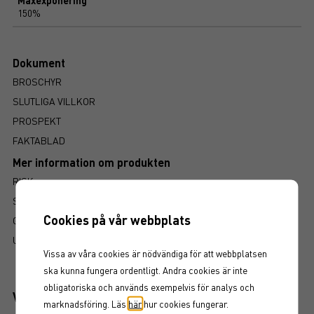
Maxexponering
150%
Dokument
BROSCHYR
SLUTLIGA VILLKOR
PROSPEKT
FAKTABLAD
Mer information om produkten
RISK
SÅ LÄSER DU FAKTABLADET
Cookies på vår webbplats
GRUNDPROSPEKT
UTSKRIFT
Vissa av våra cookies är nödvändiga för att webbplatsen
ska kunna fungera ordentligt. Andra cookies är inte
obligatoriska och används exempelvis för analys och
Viktiga egenskaper
marknadsföring. Läs
här
hur cookies fungerar.