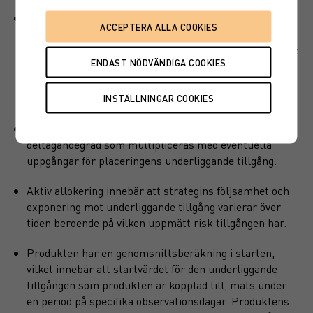
Produkten har ett visst kapitalskydd, dvs en del av det
investerade kapitalet är skyddat vid löptidens slut. Det
finns en kreditrisk i placeringen som är beroende av att
emittenten inte hamnar på obestånd eller försätts i
konkurs vilket kan leda till att en investering helt eller
delvis förloras.
En kapitalskyddad placering består som regel av en
deltagandegrad som multipliceras med eventuella
uppgångar för placeringens underliggande tillgång.
Aktiv allokering innebär att strategins följsamhet och
exponering mot underliggande tillgång varierar över
tiden beroende på vilken uppmätt risk tillgången har.
Produkten har en genomsnittsberäkning i starten,
vilket innebär att startvärdet för den underliggande
tillgången som produkten är kopplad till, mäts under
en period på specifika observationsdagar. Produktens