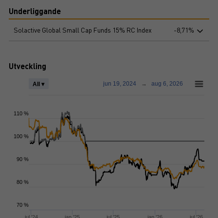
Underliggande
Solactive Global Small Cap Funds 15% RC Index
-8,71%
Utveckling
jun 19, 2024
→
aug 6, 2026
All ▾
110 %
100 %
90 %
80 %
70 %
jul '24
jan '25
jul '25
jan '26
jul '26