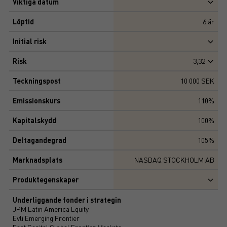
Viktiga datum
Löptid
6
år
Initial risk
Risk
3,32
Teckningspost
10 000 SEK
Emissionskurs
110%
Kapitalskydd
100%
Deltagandegrad
105%
Marknadsplats
NASDAQ STOCKHOLM AB
Produktegenskaper
Underliggande fonder i strategin
JPM Latin America Equity
Evli Emerging Frontier