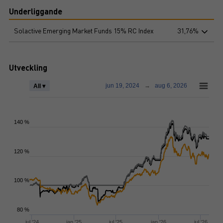
Underliggande
Solactive Emerging Market Funds 15% RC Index
31,76%
Utveckling
jun 19, 2024
→
aug 6, 2026
All ▾
140 %
120 %
100 %
80 %
jul '24
jan '25
jul '25
jan '26
jul '26