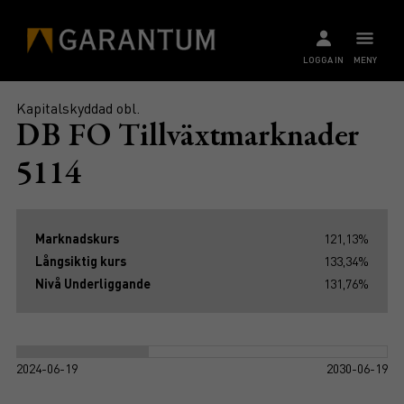
LOGGA IN
MENY
Kapitalskyddad obl.
DB FO Tillväxtmarknader
5114
Marknadskurs
121,13%
Långsiktig kurs
133,34%
Nivå Underliggande
131,76%
2024-06-19
2030-06-19