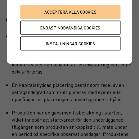
Viktiga egenskaper
Produkten har ett visst kapitalskydd, dvs en del av det
investerade kapitalet är skyddat vid löptidens slut. Det
finns en kreditrisk i placeringen som är beroende av att
emittenten inte hamnar på obestånd eller försätts i
konkurs vilket kan leda till att en investering helt eller
delvis förloras.
En kapitalskyddad placering består som regel av en
deltagandegrad som multipliceras med eventuella
uppgångar för placeringens underliggande tillgång.
Produkten har en genomsnittsberäkning i starten,
vilket innebär att startvärdet för den underliggande
tillgången som produkten är kopplad till, mäts under
en period på specifika observationsdagar. Produktens