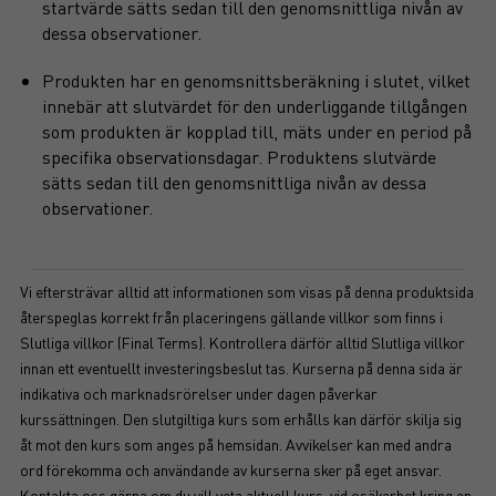
startvärde sätts sedan till den genomsnittliga nivån av
dessa observationer.
Produkten har en genomsnittsberäkning i slutet, vilket
innebär att slutvärdet för den underliggande tillgången
som produkten är kopplad till, mäts under en period på
specifika observationsdagar. Produktens slutvärde
sätts sedan till den genomsnittliga nivån av dessa
observationer.
Vi eftersträvar alltid att informationen som visas på denna produktsida
återspeglas korrekt från placeringens gällande villkor som finns i
Slutliga villkor (Final Terms). Kontrollera därför alltid Slutliga villkor
innan ett eventuellt investeringsbeslut tas. Kurserna på denna sida är
indikativa och marknadsrörelser under dagen påverkar
kurssättningen. Den slutgiltiga kurs som erhålls kan därför skilja sig
åt mot den kurs som anges på hemsidan. Avvikelser kan med andra
ord förekomma och användande av kurserna sker på eget ansvar.
Kontakta oss gärna om du vill veta aktuell kurs, vid osäkerhet kring en