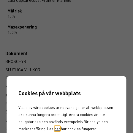
East Capital Global Frontier Markets
Målrisk
15%
Maxexponering
150%
Dokument
BROSCHYR
SLUTLIGA VILLKOR
PROSPEKT
FAKTABLAD
Cookies på vår webbplats
Mer information om produkten
RISK
Vissa av våra cookies är nödvändiga för att webbplatsen
SÅ LÄSER DU FAKTABLADET
ska kunna fungera ordentligt. Andra cookies är inte
GRUNDPROSPEKT
obligatoriska och används exempelvis för analys och
UTSKRIFT
marknadsföring. Läs
här
hur cookies fungerar.