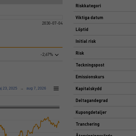
Riskkategori
Viktiga datum
2030-07-04
Löptid
Initial risk
Risk
-2,67%
Teckningspost
Emissionskurs
Kapitalskydd
j 23, 2025
→
aug 7, 2026
Deltagandegrad
Kupongdetaljer
Tranchering
Återvinningsvärde