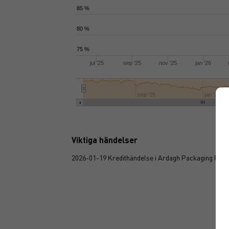
85 %
80 %
75 %
jul '25
sep '25
nov '25
jan '26
sep '25
jan '26
Viktiga händelser
2026-01-19 Kredithändelse i Ardagh Packaging Fina