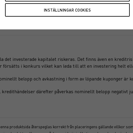
a det investerade kapitalet riskeras. Det finns även en kreditri
örsätts i konkurs vilket kan leda till att en investering helt elle
ominellt belopp och avkastning i form av löpande kuponger är ko
 kredithändelser därefter påverkas nominellt belopp negativt ju 
 denna produktsida återspeglas korrekt från placeringens gällande villkor som f