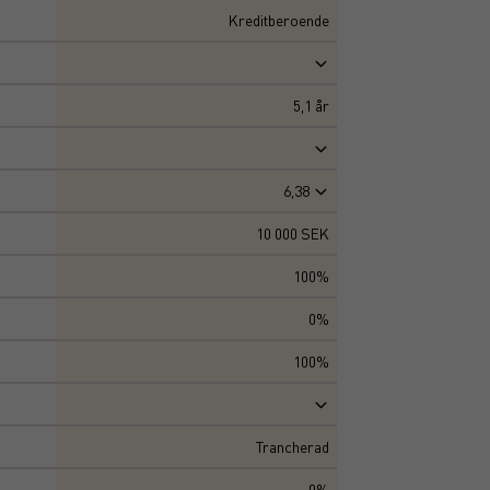
Kreditberoende
5,1
år
6,38
10 000 SEK
100%
0%
100%
Trancherad
0%