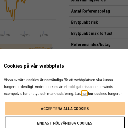
Antal Referensbolag
Brytpunkt risk
Brytpunkt max förlust
mar '26
maj '26
jul '26
Referensindex/bolag
maj '26
Kreditfaktor
Cookies på vår webbplats
Kreditrisk start
Kreditrisk slut
Vissa av våra cookies är nödvändiga för att webbplatsen ska kunna
fungera ordentligt. Andra cookies är inte obligatoriska och används
nce
Marknadsplats
exempelvis för analys och marknadsföring. Läs
här
hur cookies fungerar.
Dokument
BROSCHYR
FAKTABLAD