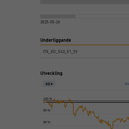
2025-05-26
Underliggande
ITX_XO_S43_V1_5Y
Utveckling
ma
All ▾
100 %
95 %
90 %