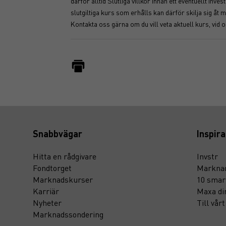
därför alltid Slutliga villkor innan ett eventuellt i
slutgiltiga kurs som erhålls kan därför skilja sig 
Kontakta oss gärna om du vill veta aktuell kurs, vid 
Snabbvägar
Inspira
Hitta en rådgivare
Invstr
Fondtorget
Marknad
Marknadskurser
10 smar
Karriär
Maxa di
Nyheter
Till vår
Marknadssondering