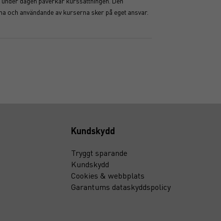
ser under dagen påverkar kurssättningen. Den
mma och användande av kurserna sker på eget ansvar.
Kundskydd
Tryggt sparande
Kundskydd
Cookies & webbplats
Garantums dataskyddspolicy