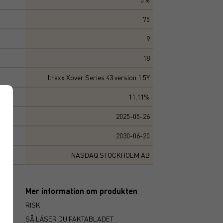
75
9
18
Itraxx Xover Series 43 version 1 5Y
11,11%
2025-05-26
2030-06-20
NASDAQ STOCKHOLM AB
Mer information om produkten
RISK
SÅ LÄSER DU FAKTABLADET