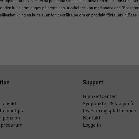
nvesteringsbeslut tas. Kurserna på denna sida är indikativa och marknadsrörel
åt mot den kurs som anges på hemsidan. Avvikelser kan med andra ord föreko
osäkerhet kring en kurs eller för bekräftelse om en produkt förfaller/inlöses.
tion
Support
Blankettcenter
sinsikt
Synpunkter & klagomål
ta fondtips
Investeringsplattformen
n pension
Kontakt
t pressrum
Logga in