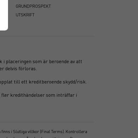
GRUNDPROSPEKT
UTSKRIFT
sk i placeringen som är beroende av att
r delvis förloras.
pplat till ett kreditberoende skydd/risk.
fler kredithändelser som inträffar i
inns i Slutliga villkor (Final Terms). Kontrollera