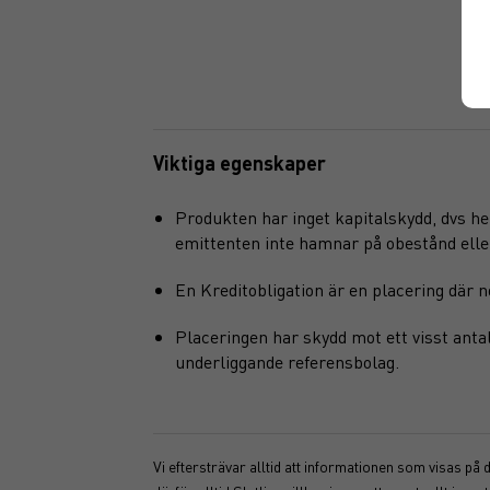
Viktiga egenskaper
Produkten har inget kapitalskydd, dvs hel
emittenten inte hamnar på obestånd eller f
En Kreditobligation är en placering där n
Placeringen har skydd mot ett visst antal
underliggande referensbolag.
Vi eftersträvar alltid att informationen som visas på