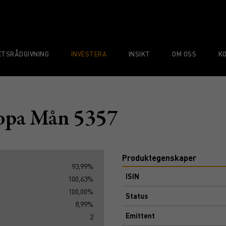
TSRÅDGIVNING
INVESTERA
INSIKT
OM OSS
K
pa Mån 5357
Produktegenskaper
93,99%
ISIN
100,63%
100,00%
Status
8,99%
Emittent
2