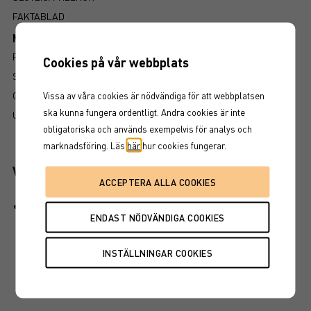
FAKTABLAD
Mer information om produkten
RISK
Cookies på vår webbplats
SÅ LÄSER DU FAKTABLADET
GRUNDPROSPEKT
Vissa av våra cookies är nödvändiga för att webbplatsen
ska kunna fungera ordentligt. Andra cookies är inte
UTSKRIFT
obligatoriska och används exempelvis för analys och
marknadsföring. Läs
här
hur cookies fungerar.
Viktiga egenskaper
Produkten har inget kapitalskydd, dvs hela det
investerade kapitalet riskeras. Det finns även en
kreditrisk i placeringen som är beroende av att
emittenten inte hamnar på obestånd eller försätts i
konkurs vilket kan leda till att en investering helt eller
delvis förloras.