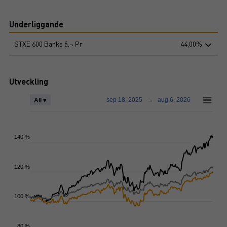
Underliggande
STXE 600 Banks â‚¬ Pr
44,00%
Utveckling
sep 18, 2025
→
aug 6, 2026
All ▾
140 %
120 %
100 %
80 %