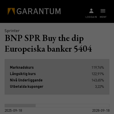
LOGGA IN
MENY
Sprinter
BNP SPR Buy the dip
Europeiska banker 5404
Marknadskurs
119,76%
Långsiktig kurs
122,91%
Nivå Underliggande
143,65%
Utbetalda kuponger
3,22%
2025-09-18
2028-09-18