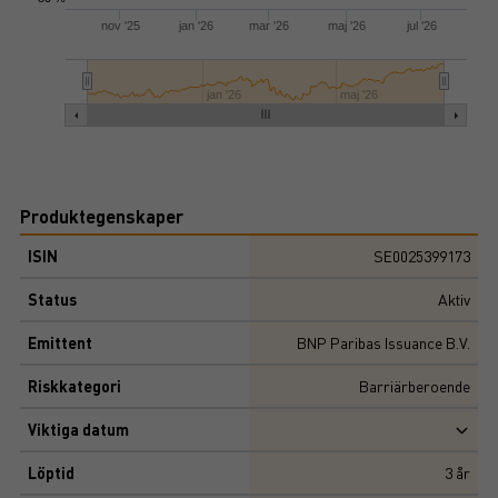
nov '25
jan '26
mar '26
maj '26
jul '26
jan '26
maj '26
Produktegenskaper
ISIN
SE0025399173
Status
Aktiv
Emittent
BNP Paribas Issuance B.V.
Riskkategori
Barriärberoende
Viktiga datum
Löptid
3
år