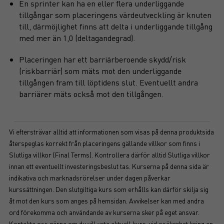
En sprinter kan ha en eller flera underliggande
tillgångar som placeringens värdeutveckling är knuten
till, därmöjlighet finns att delta i underliggande tillgång
med mer än 1,0 (deltagandegrad).
Placeringen har ett barriärberoende skydd/risk
(riskbarriär) som mäts mot den underliggande
tillgången fram till löptidens slut. Eventuellt andra
barriärer mäts också mot den tillgången.
Vi eftersträvar alltid att informationen som visas på denna produktsida
återspeglas korrekt från placeringens gällande villkor som finns i
Slutliga villkor (Final Terms). Kontrollera därför alltid Slutliga villkor
innan ett eventuellt investeringsbeslut tas. Kurserna på denna sida är
indikativa och marknadsrörelser under dagen påverkar
kurssättningen. Den slutgiltiga kurs som erhålls kan därför skilja sig
åt mot den kurs som anges på hemsidan. Avvikelser kan med andra
ord förekomma och användande av kurserna sker på eget ansvar.
Kontakta oss gärna om du vill veta aktuell kurs, vid osäkerhet kring en