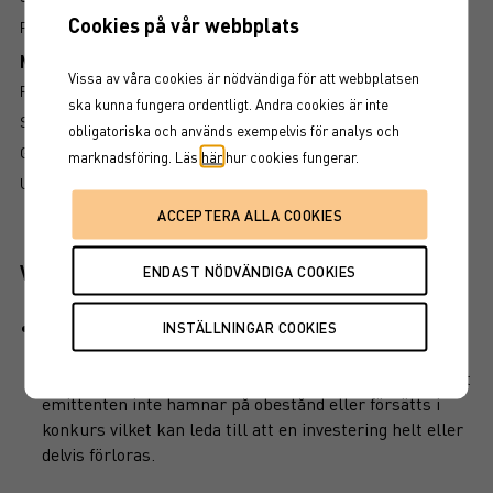
Cookies på vår webbplats
FAKTABLAD
Mer information om produkten
Vissa av våra cookies är nödvändiga för att webbplatsen
RISK
ska kunna fungera ordentligt. Andra cookies är inte
SÅ LÄSER DU FAKTABLADET
obligatoriska och används exempelvis för analys och
GRUNDPROSPEKT
marknadsföring. Läs
här
hur cookies fungerar.
UTSKRIFT
Viktiga egenskaper
Produkten har ett visst kapitalskydd, dvs en del av det
investerade kapitalet är skyddat vid löptidens slut. Det
finns en kreditrisk i placeringen som är beroende av att
emittenten inte hamnar på obestånd eller försätts i
konkurs vilket kan leda till att en investering helt eller
delvis förloras.