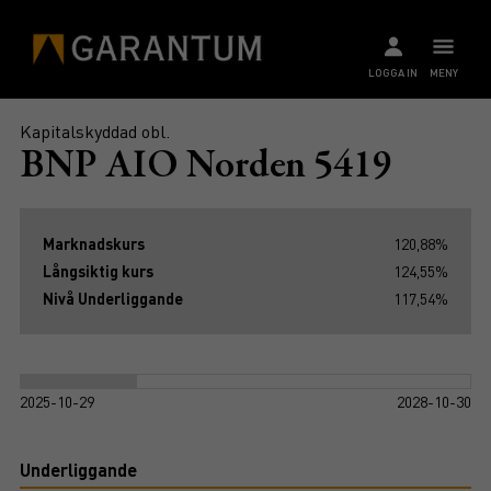
LOGGA IN
MENY
Kapitalskyddad obl.
BNP AIO Norden 5419
Marknadskurs
120,88%
Långsiktig kurs
124,55%
Nivå Underliggande
117,54%
2025-10-29
2028-10-30
Underliggande