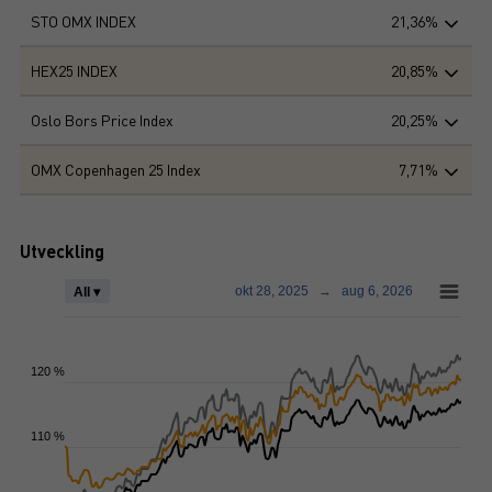
STO OMX INDEX
21,36%
HEX25 INDEX
20,85%
Oslo Bors Price Index
20,25%
OMX Copenhagen 25 Index
7,71%
Utveckling
okt 28, 2025
→
aug 6, 2026
All ▾
120 %
110 %