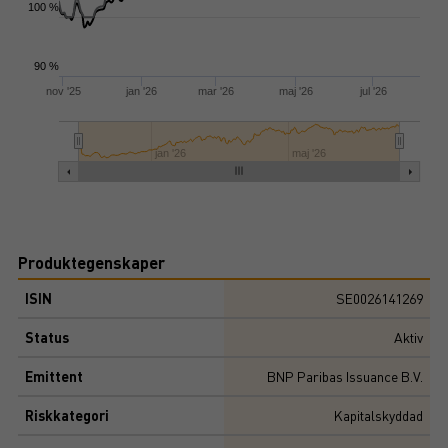
100 %
90 %
nov '25
jan '26
mar '26
maj '26
jul '26
jan '26
maj '26
Produktegenskaper
ISIN
SE0026141269
Status
Aktiv
Emittent
BNP Paribas Issuance B.V.
Riskkategori
Kapitalskyddad