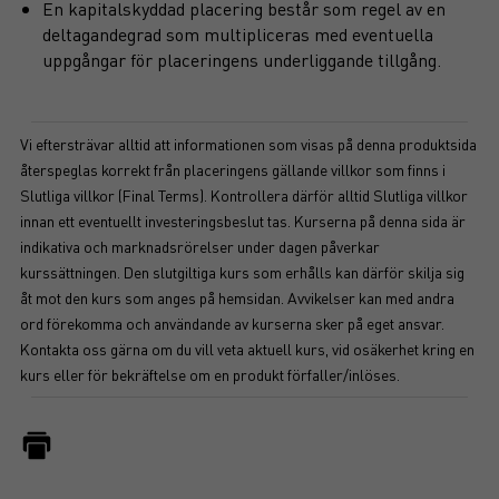
En kapitalskyddad placering består som regel av en
deltagandegrad som multipliceras med eventuella
uppgångar för placeringens underliggande tillgång.
Vi eftersträvar alltid att informationen som visas på denna produktsida
återspeglas korrekt från placeringens gällande villkor som finns i
Slutliga villkor (Final Terms). Kontrollera därför alltid Slutliga villkor
innan ett eventuellt investeringsbeslut tas. Kurserna på denna sida är
indikativa och marknadsrörelser under dagen påverkar
kurssättningen. Den slutgiltiga kurs som erhålls kan därför skilja sig
åt mot den kurs som anges på hemsidan. Avvikelser kan med andra
ord förekomma och användande av kurserna sker på eget ansvar.
Kontakta oss gärna om du vill veta aktuell kurs, vid osäkerhet kring en
kurs eller för bekräftelse om en produkt förfaller/inlöses.