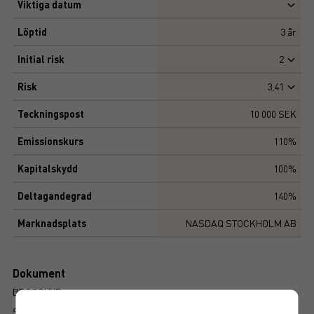
Viktiga datum
Löptid
3
år
Initial risk
2
Risk
3,41
Teckningspost
10 000 SEK
Emissionskurs
110%
Kapitalskydd
100%
Deltagandegrad
140%
Marknadsplats
NASDAQ STOCKHOLM AB
Dokument
BROSCHYR
SLUTLIGA VILLKOR