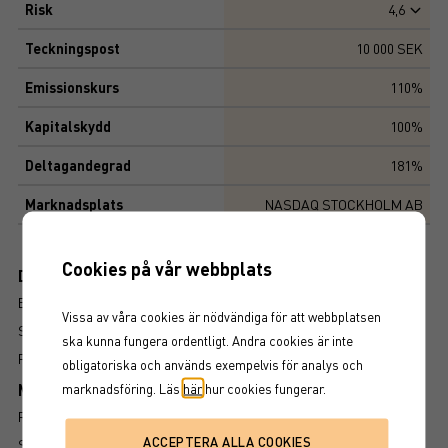
Risk
4,6
Teckningspost
10 000 SEK
Emissionskurs
110%
Kapitalskydd
100%
Deltagandegrad
181%
Marknadsplats
NASDAQ STOCKHOLM AB
Cookies på vår webbplats
Dokument
BROSCHYR
Vissa av våra cookies är nödvändiga för att webbplatsen
SLUTLIGA VILLKOR
ska kunna fungera ordentligt. Andra cookies är inte
FAKTABLAD
obligatoriska och används exempelvis för analys och
Mer information om produkten
marknadsföring. Läs
här
hur cookies fungerar.
RISK
SÅ LÄSER DU FAKTABLADET