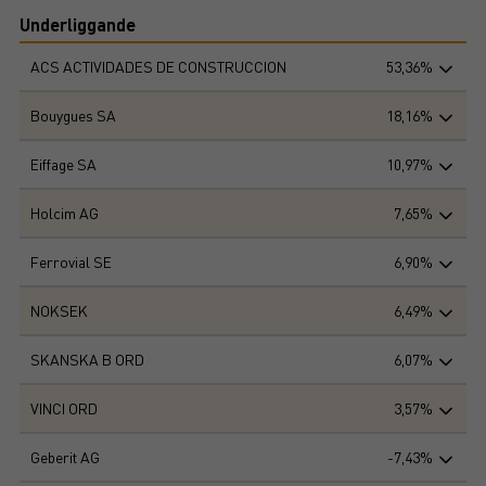
Underliggande
ACS ACTIVIDADES DE CONSTRUCCION
53,36%
Bouygues SA
18,16%
Eiffage SA
10,97%
Holcim AG
7,65%
Ferrovial SE
6,90%
NOKSEK
6,49%
SKANSKA B ORD
6,07%
VINCI ORD
3,57%
Geberit AG
-7,43%