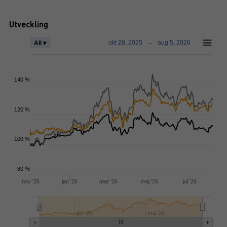
Utveckling
okt 28, 2025
→
aug 5, 2026
All ▾
140 %
120 %
100 %
80 %
nov '25
jan '26
mar '26
maj '26
jul '26
jan '26
maj '26