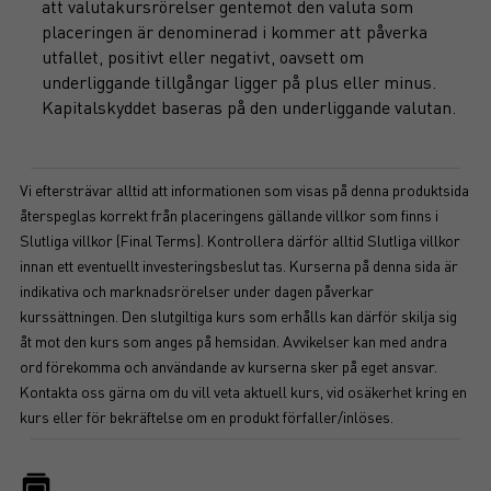
att valutakursrörelser gentemot den valuta som
placeringen är denominerad i kommer att påverka
utfallet, positivt eller negativt, oavsett om
underliggande tillgångar ligger på plus eller minus.
Kapitalskyddet baseras på den underliggande valutan.
Vi eftersträvar alltid att informationen som visas på denna produktsida
återspeglas korrekt från placeringens gällande villkor som finns i
Slutliga villkor (Final Terms). Kontrollera därför alltid Slutliga villkor
innan ett eventuellt investeringsbeslut tas. Kurserna på denna sida är
indikativa och marknadsrörelser under dagen påverkar
kurssättningen. Den slutgiltiga kurs som erhålls kan därför skilja sig
åt mot den kurs som anges på hemsidan. Avvikelser kan med andra
ord förekomma och användande av kurserna sker på eget ansvar.
Kontakta oss gärna om du vill veta aktuell kurs, vid osäkerhet kring en
kurs eller för bekräftelse om en produkt förfaller/inlöses.