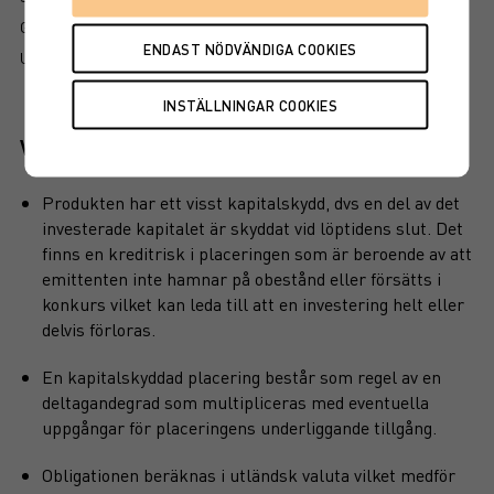
GRUNDPROSPEKT
UTSKRIFT
Viktiga egenskaper
Produkten har ett visst kapitalskydd, dvs en del av det
investerade kapitalet är skyddat vid löptidens slut. Det
finns en kreditrisk i placeringen som är beroende av att
emittenten inte hamnar på obestånd eller försätts i
konkurs vilket kan leda till att en investering helt eller
delvis förloras.
En kapitalskyddad placering består som regel av en
deltagandegrad som multipliceras med eventuella
uppgångar för placeringens underliggande tillgång.
Obligationen beräknas i utländsk valuta vilket medför