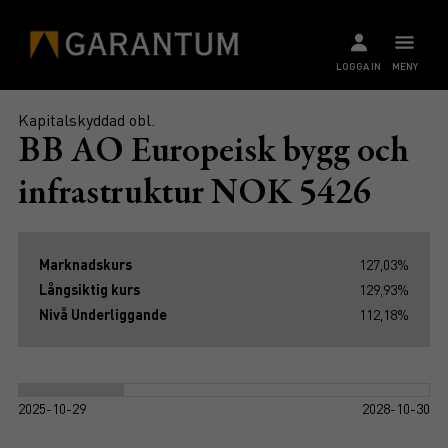
LOGGA IN
MENY
Kapitalskyddad obl.
BB AO Europeisk bygg och
infrastruktur NOK 5426
Marknadskurs
127,03%
Långsiktig kurs
129,93%
Nivå Underliggande
112,18%
2025-10-29
2028-10-30