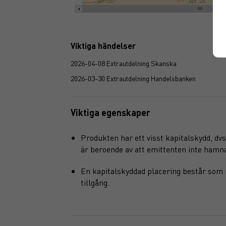
jan '26
apr '26
Viktiga händelser
2026-04-08 Extrautdelning Skanska
2026-03-30 Extrautdelning Handelsbanken
Viktiga egenskaper
Produkten har ett visst kapitalskydd, dvs 
är beroende av att emittenten inte hamnar 
En kapitalskyddad placering består som 
tillgång.