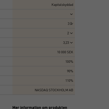
Kapitalskyddad
3
år
2
3,23
10 000 SEK
100%
90%
110%
NASDAQ STOCKHOLM AB
Mer information om produkten