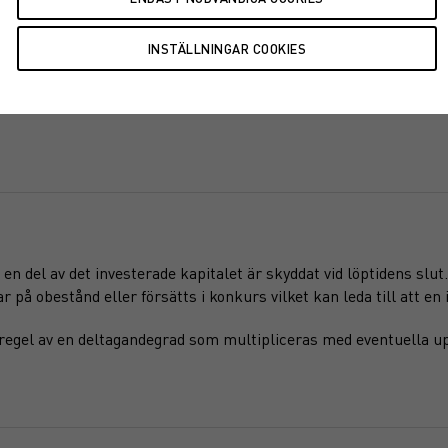
jul '26
en del av det investerade kapitalet är skyddat vid löptidens slut
på obestånd eller försätts i konkurs vilket kan leda till att en i
regel av en deltagandegrad som multipliceras med eventuella u