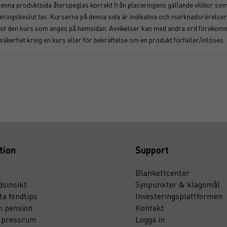
 denna produktsida återspeglas korrekt från placeringens gällande villkor som f
nvesteringsbeslut tas. Kurserna på denna sida är indikativa och marknadsrörel
åt mot den kurs som anges på hemsidan. Avvikelser kan med andra ord föreko
osäkerhet kring en kurs eller för bekräftelse om en produkt förfaller/inlöses.
tion
Support
Blankettcenter
sinsikt
Synpunkter & klagomål
ta fondtips
Investeringsplattformen
n pension
Kontakt
t pressrum
Logga in