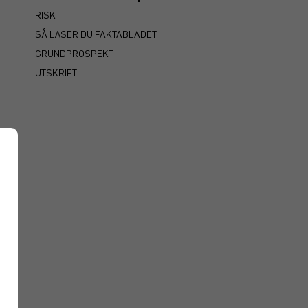
RISK
SÅ LÄSER DU FAKTABLADET
GRUNDPROSPEKT
UTSKRIFT