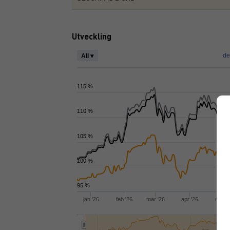
Utveckling
de
All ▾
115 %
110 %
105 %
100 %
95 %
jan '26
feb '26
mar '26
apr '26
maj '