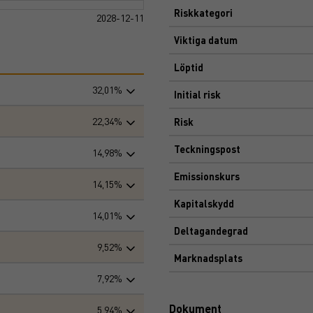
Riskkategori
2028-12-11
Viktiga datum
Löptid
32,01%
Initial risk
22,34%
Risk
Teckningspost
14,98%
Emissionskurs
14,15%
Kapitalskydd
14,01%
Deltagandegrad
9,52%
Marknadsplats
7,92%
Dokument
5,94%