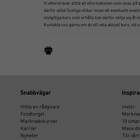
Vi eftersträvar alltid att informationen som visas på
därför alltid Slutliga villkor innan ett eventuellt i
slutgiltiga kurs som erhålls kan därför skilja sig 
Kontakta oss gärna om du vill veta aktuell kurs, vid 
Snabbvägar
Inspira
Hitta en rådgivare
Invstr
Fondtorget
Marknad
Marknadskurser
10 smar
Karriär
Maxa di
Nyheter
Till vår