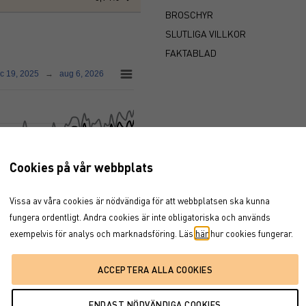
BROSCHYR
SLUTLIGA VILLKOR
FAKTABLAD
c 19, 2025
→
aug 6, 2026
Cookies på vår webbplats
Vissa av våra cookies är nödvändiga för att webbplatsen ska kunna
fungera ordentligt. Andra cookies är inte obligatoriska och används
exempelvis för analys och marknadsföring. Läs
här
hur cookies fungerar.
26
jun '26
jul '26
aug '26