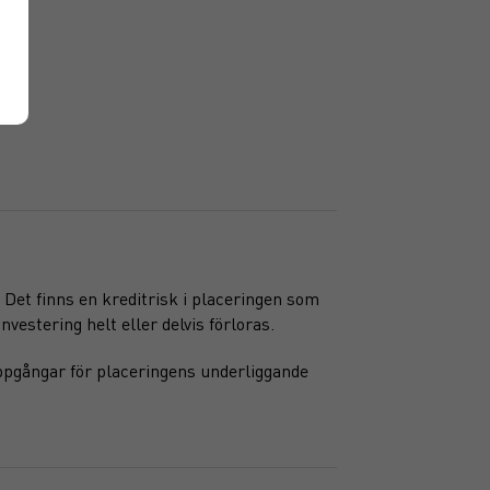
. Det finns en kreditrisk i placeringen som
nvestering helt eller delvis förloras.
ppgångar för placeringens underliggande