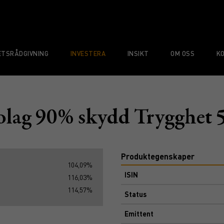
TSRÅDGIVNING
INVESTERA
INSIKT
OM OSS
K
olag 90% skydd Trygghet 
Produktegenskaper
104,09%
ISIN
116,03%
114,57%
Status
Emittent