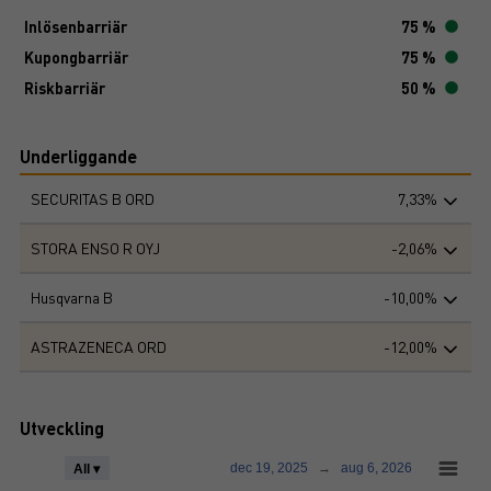
Inlösenbarriär
75 %
Kupongbarriär
75 %
Riskbarriär
50 %
Underliggande
SECURITAS B ORD
7,33%
STORA ENSO R OYJ
-2,06%
Husqvarna B
-10,00%
ASTRAZENECA ORD
-12,00%
Utveckling
dec 19, 2025
→
aug 6, 2026
All ▾