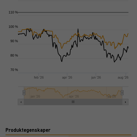
110 %
100 %
90 %
80 %
70 %
feb '26
apr '26
jun '26
aug '26
jan '26
apr '26
jul '26
Produktegenskaper