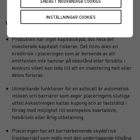
Viktiga egenskaper
Produkten har inget kapitalskydd, dvs hela det
investerade kapitalet riskeras. Det finns även en
kreditrisk i placeringen som är beroende av att
emittenten inte hamnar på obestånd eller försätts i
konkurs vilket kan leda till att en investering helt eller
delvis förloras.
Utmärkande funktioner för en autocall är automatisk
inlösen och barriärer som avgör placeringens slutliga
utfall.Avkastningen kallas kupong och är fastställd i
förväg med möjlighet till exempelvis kvartalsvis,
halvårsvis eller årlig utbetalning.
Placeringen har ett barriärberoende skydd/risk
(riskbarriär) som mäts mot den underliggande tillgång