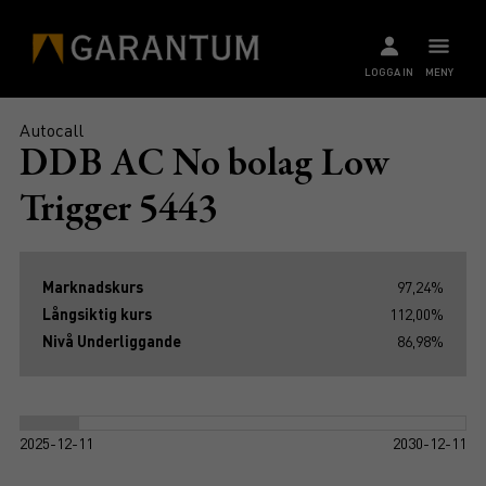
LOGGA IN
MENY
Autocall
DDB AC No bolag Low
Trigger 5443
Marknadskurs
97,24%
Långsiktig kurs
112,00%
Nivå Underliggande
86,98%
2025-12-11
2030-12-11