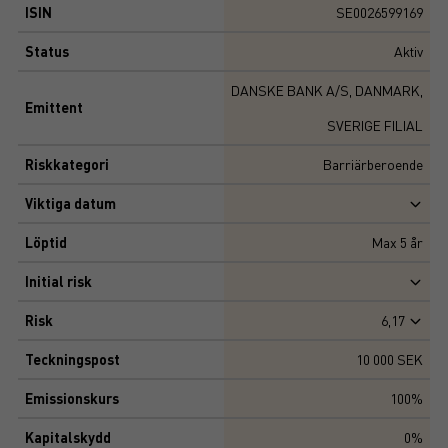
ISIN
SE0026599169
Status
Aktiv
DANSKE BANK A/S, DANMARK,
Emittent
SVERIGE FILIAL
Riskkategori
Barriärberoende
Viktiga datum
Löptid
Max
5
år
Initial risk
Risk
6,17
Teckningspost
10 000 SEK
Emissionskurs
100%
Kapitalskydd
0%