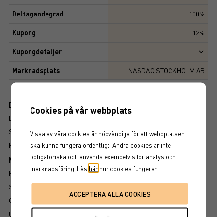
Deltagandegrad
100%
Kupong
12%
Kupongdetaljer
Marknadsplats
NASDAQ STOCKHOLM AB
Dokument
Cookies på vår webbplats
BROSCHYR
SLUTLIGA VILLKOR
Vissa av våra cookies är nödvändiga för att webbplatsen
FAKTABLAD
ska kunna fungera ordentligt. Andra cookies är inte
obligatoriska och används exempelvis för analys och
Mer information om produkten
marknadsföring. Läs
här
hur cookies fungerar.
RISK
SÅ LÄSER DU FAKTABLADET
GRUNDPROSPEKT
UTSKRIFT