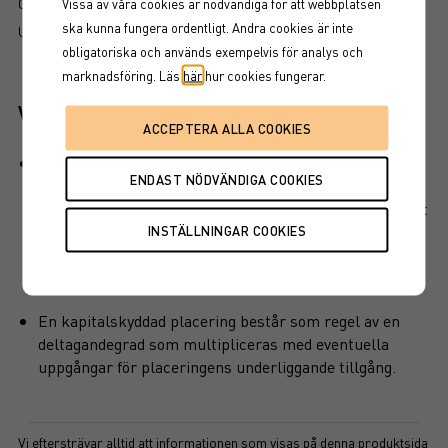
GRUNDPROSPEKT
Vissa av våra cookies är nödvändiga för att webbplatsen
ska kunna fungera ordentligt. Andra cookies är inte
UTSKRIFT
obligatoriska och används exempelvis för analys och
marknadsföring. Läs
här
hur cookies fungerar.
Viktiga egenskaper
Produkten har ett visst kapitalskydd, dvs en del av det
investerade kapitalet är skyddat vid löptidens slut. Det
finns en kreditrisk i placeringen som är beroende av att
emittenten inte hamnar på obestånd eller försätts i
konkurs vilket kan leda till att en investering helt eller
delvis förloras.
En kapitalskyddad placering består som regel av en
deltagandegrad som multipliceras med eventuella
uppgångar för placeringens underliggande tillgång.
Vi eftersträvar alltid att informationen som visas på denna produktsida