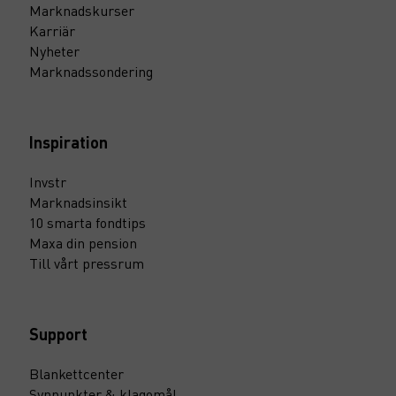
Marknadskurser
Karriär
Nyheter
Marknadssondering
Inspiration
Invstr
Marknadsinsikt
10 smarta fondtips
Maxa din pension
Till vårt pressrum
Support
Blankettcenter
Synpunkter & klagomål