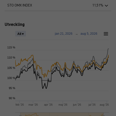
STO OMX INDEX
11,51%
Utveckling
jan 21, 2026
→
aug 5, 2026
All ▾
115 %
110 %
105 %
100 %
95 %
90 %
feb '26
mar '26
apr '26
maj '26
jun '26
jul '26
aug '26