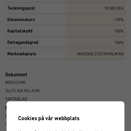
Teckningspost
10 000 SEK
Emissionskurs
110%
Kapitalskydd
100%
Deltagandegrad
136%
Marknadsplats
NASDAQ STOCKHOLM AB
Dokument
BROSCHYR
SLUTLIGA VILLKOR
FAKTABLAD
Mer information om produkten
RISK
Cookies på vår webbplats
SÅ LÄSER DU FAKTABLADET