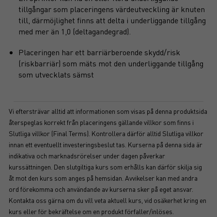
tillgångar som placeringens värdeutveckling är knuten
till, därmöjlighet finns att delta i underliggande tillgång
med mer än 1,0 (deltagandegrad).
Placeringen har ett barriärberoende skydd/risk
(riskbarriär) som mäts mot den underliggande tillgång
som utvecklats sämst
Vi eftersträvar alltid att informationen som visas på denna produktsida
återspeglas korrekt från placeringens gällande villkor som finns i
Slutliga villkor (Final Terms). Kontrollera därför alltid Slutliga villkor
innan ett eventuellt investeringsbeslut tas. Kurserna på denna sida är
indikativa och marknadsrörelser under dagen påverkar
kurssättningen. Den slutgiltiga kurs som erhålls kan därför skilja sig
åt mot den kurs som anges på hemsidan. Avvikelser kan med andra
ord förekomma och användande av kurserna sker på eget ansvar.
Kontakta oss gärna om du vill veta aktuell kurs, vid osäkerhet kring en
kurs eller för bekräftelse om en produkt förfaller/inlöses.