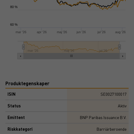
80 %
60 %
mar '26
apr '26
maj '26
jun '26
jul '26
aug '26
mar '26
maj '26
jul '26
Produktegenskaper
ISIN
SE0027100017
Status
Aktiv
Emittent
BNP Paribas Issuance B.V.
Riskkategori
Barriärberoende