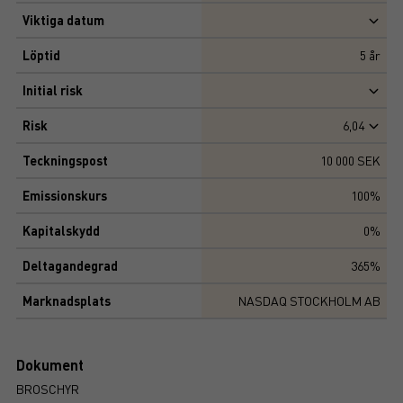
Viktiga datum
Löptid
5
år
Initial risk
Risk
6,04
Teckningspost
10 000 SEK
Emissionskurs
100%
Kapitalskydd
0%
Deltagandegrad
365%
Marknadsplats
NASDAQ STOCKHOLM AB
Dokument
BROSCHYR