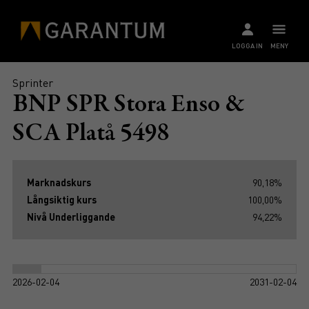
LOGGA IN
MENY
Sprinter
BNP SPR Stora Enso &
SCA Platå 5498
Marknadskurs
90,18%
Långsiktig kurs
100,00%
Nivå Underliggande
94,22%
2026-02-04
2031-02-04