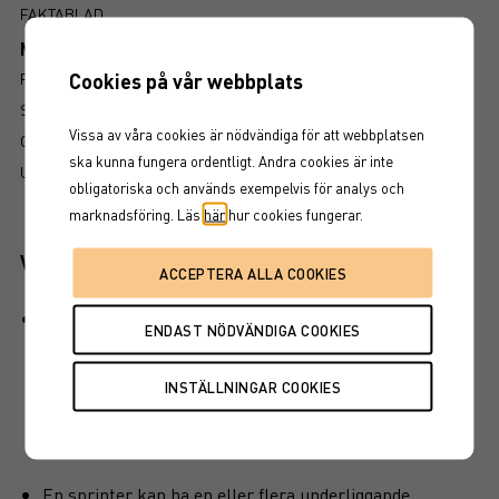
FAKTABLAD
Mer information om produkten
Cookies på vår webbplats
RISK
SÅ LÄSER DU FAKTABLADET
Vissa av våra cookies är nödvändiga för att webbplatsen
GRUNDPROSPEKT
ska kunna fungera ordentligt. Andra cookies är inte
UTSKRIFT
obligatoriska och används exempelvis för analys och
marknadsföring. Läs
här
hur cookies fungerar.
Viktiga egenskaper
Produkten har inget kapitalskydd, dvs hela det
investerade kapitalet riskeras. Det finns även en
kreditrisk i placeringen som är beroende av att
emittenten inte hamnar på obestånd eller försätts i
konkurs vilket kan leda till att en investering helt eller
delvis förloras.
En sprinter kan ha en eller flera underliggande