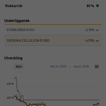
Riskbarriär
80 %
Underliggande
STORA ENSO R OYJ
-2,10%
SVENSKA CELLULOSA B ORD
-4,93%
Utveckling
feb 24, 2026
→
aug 6, 2026
All ▾
120 %
100 %