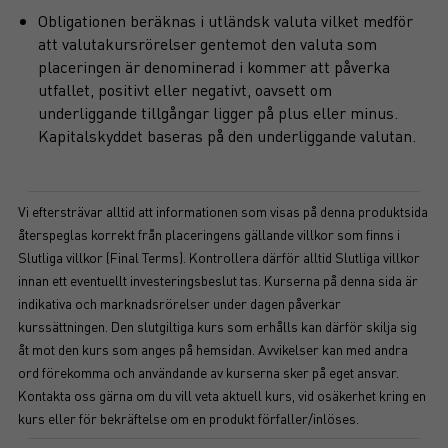
Obligationen beräknas i utländsk valuta vilket medför
att valutakursrörelser gentemot den valuta som
placeringen är denominerad i kommer att påverka
utfallet, positivt eller negativt, oavsett om
underliggande tillgångar ligger på plus eller minus.
Kapitalskyddet baseras på den underliggande valutan.
Vi eftersträvar alltid att informationen som visas på denna produktsida
återspeglas korrekt från placeringens gällande villkor som finns i
Slutliga villkor (Final Terms). Kontrollera därför alltid Slutliga villkor
innan ett eventuellt investeringsbeslut tas. Kurserna på denna sida är
indikativa och marknadsrörelser under dagen påverkar
kurssättningen. Den slutgiltiga kurs som erhålls kan därför skilja sig
åt mot den kurs som anges på hemsidan. Avvikelser kan med andra
ord förekomma och användande av kurserna sker på eget ansvar.
Kontakta oss gärna om du vill veta aktuell kurs, vid osäkerhet kring en
kurs eller för bekräftelse om en produkt förfaller/inlöses.