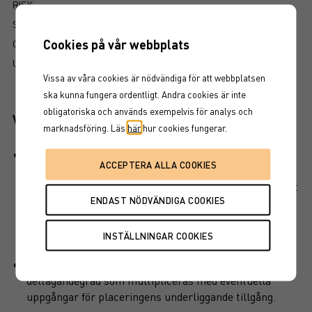
RISK
SÅ LÄSER DU FAKTABLADET
Cookies på vår webbplats
GRUNDPROSPEKT
UTSKRIFT
Vissa av våra cookies är nödvändiga för att webbplatsen
ska kunna fungera ordentligt. Andra cookies är inte
obligatoriska och används exempelvis för analys och
Viktiga egenskaper
marknadsföring. Läs
här
hur cookies fungerar.
Produkten har ett visst kapitalskydd, dvs en del av det
investerade kapitalet är skyddat vid löptidens slut. Det
finns en kreditrisk i placeringen som är beroende av att
emittenten inte hamnar på obestånd eller försätts i
konkurs vilket kan leda till att en investering helt eller
delvis förloras.
En kapitalskyddad placering består som regel av en
deltagandegrad som multipliceras med eventuella
uppgångar för placeringens underliggande tillgång.