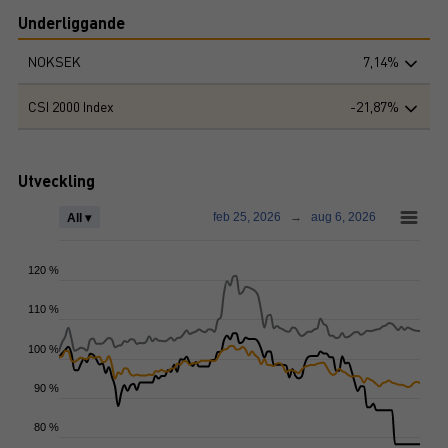
Underliggande
NOKSEK
7,14%
CSI 2000 Index
-21,87%
Utveckling
feb 25, 2026
→
aug 6, 2026
All ▾
120 %
110 %
100 %
90 %
80 %