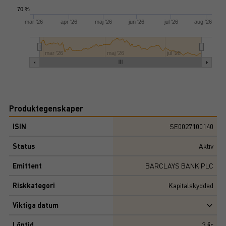
70 %
mar '26
apr '26
maj '26
jun '26
jul '26
aug '26
mar '26
maj '26
jul '26
Produktegenskaper
ISIN
SE0027100140
Status
Aktiv
Emittent
BARCLAYS BANK PLC
Riskkategori
Kapitalskyddad
Viktiga datum
Löptid
3
år