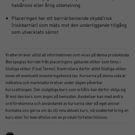
halvårsvis eller årlig utbetalning.
Placeringen har ett barriärberoende skydd/risk
(riskbarriär) som mäts mot den underliggande tillgång
som utvecklats sämst
Vi eftersträvar alltid att informationen som visas på denna produktsida
återspeglas korrekt från placeringens gällande villkor som finns i
Slutliga villkor (Final Terms). Kontrollera därför alltid Slutliga villkor
innan ett eventuellt investeringsbeslut tas. Kurserna på denna sida är
indikativa och marknadsrörelser under dagen påverkar
kurssättningen. Den slutgiltiga kurs som erhålls kan därför skilja sig
åt mot den kurs som anges på hemsidan. Avvikelser kan med andra
ord förekomma och användande av kurserna sker på eget ansvar.
Kontakta oss gärna om du vill veta aktuell kurs, vid osäkerhet kring en
kurs eller för bekräftelse om en produkt förfaller/inlöses.