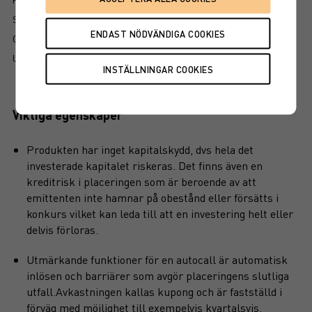
SÅ LÄSER DU FAKTABLADET
GRUNDPROSPEKT
UTSKRIFT
Viktiga egenskaper
Produkten har inget kapitalskydd, dvs hela det
investerade kapitalet riskeras. Det finns även en
kreditrisk i placeringen som är beroende av att
emittenten inte hamnar på obestånd eller försätts i
konkurs vilket kan leda till att en investering helt eller
delvis förloras.
Utmärkande funktioner för en autocall är automatisk
inlösen och barriärer som avgör placeringens slutliga
utfall.Avkastningen kallas kupong och är fastställd i
förväg med möjlighet till exempelvis kvartalsvis,