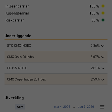
Inlösenbarriär
100 %
Kupongbarriär
100 %
Riskbarriär
80 %
Underliggande
STO OMX INDEX
5,36%
OMX Oslo 20 Index
5,07%
HEX25 INDEX
2,81%
OMX Copenhagen 25 Index
2,59%
Utveckling
mar 4, 2026
→
aug 7, 2026
All ▾