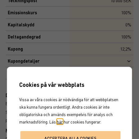
Teckningspost
10 000 SEK
Emissionskurs
100%
Kapitalskydd
0%
Deltagandegrad
100%
Kupong
12,2%
Kupongdetaljer
Marknadsplats
NASDAQ STOCKHOLM AB
Cookies på vår webbplats
Dokument
Vissa av våra cookies är nödvändiga för att webbplatsen
BROSCHYR
ska kunna fungera ordentligt. Andra cookies är inte
SLUTLIGA VILLKOR
obligatoriska och används exempelvis för analys och
FAKTABLAD
marknadsföring. Läs
här
hur cookies fungerar.
Mer information om produkten
RISK