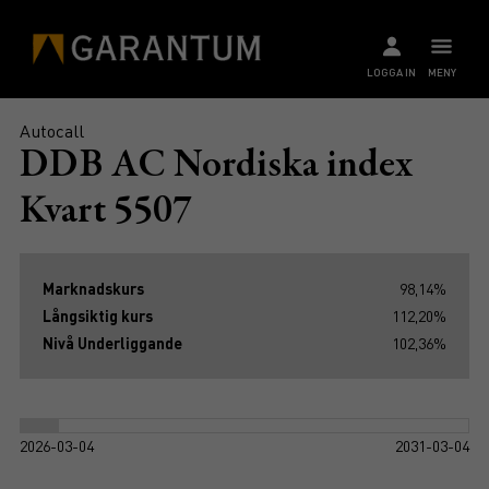
LOGGA IN
MENY
Autocall
DDB AC Nordiska index
Kvart 5507
Marknadskurs
98,14%
Långsiktig kurs
112,20%
Nivå Underliggande
102,36%
2026-03-04
2031-03-04