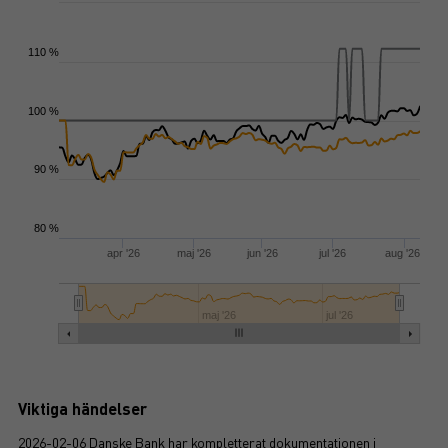
110 %
100 %
90 %
80 %
apr '26
maj '26
jun '26
jul '26
aug '26
maj '26
jul '26
Viktiga händelser
2026-02-06 Danske Bank har kompletterat dokumentationen i