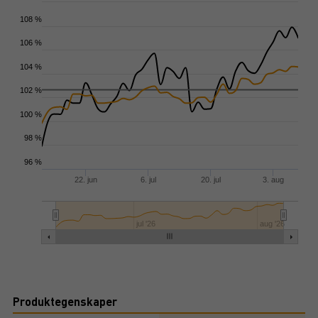
108 %
106 %
104 %
102 %
100 %
98 %
96 %
22. jun
6. jul
20. jul
3. aug
jul '26
aug '26
Produktegenskaper