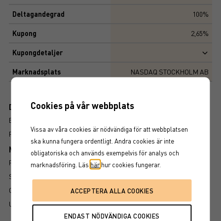
Deltagandegrad
100%
Kupong
2,65%
Kupongdetaljer
Marknadsplats
NASDAQ STOCKHOLM AB
Cookies på vår webbplats
Dokument
BROSCHYR
Vissa av våra cookies är nödvändiga för att webbplatsen
FAKTABLAD
ska kunna fungera ordentligt. Andra cookies är inte
Mer information om produkten
obligatoriska och används exempelvis för analys och
RISK
marknadsföring. Läs
här
hur cookies fungerar.
SÅ LÄSER DU FAKTABLADET
GRUNDPROSPEKT
UTSKRIFT