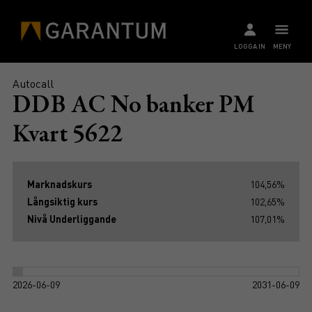
LOGGA IN
MENY
Autocall
DDB AC No banker PM
Kvart 5622
Marknadskurs
104,56%
Långsiktig kurs
102,65%
Nivå Underliggande
107,01%
2026-06-09
2031-06-09