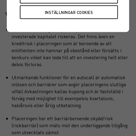
Viktiga egenskaper
Produkten har inget kapitalskydd, dvs hela det
investerade kapitalet riskeras. Det finns även en
kreditrisk i placeringen som är beroende av att
emittenten inte hamnar på obestånd eller försätts i
konkurs vilket kan leda till att en investering helt eller
delvis förloras.
Utmärkande funktioner för en autocall är automatisk
inlösen och barriärer som avgör placeringens slutliga
utfall.Avkastningen kallas kupong och är fastställd i
förväg med möjlighet till exempelvis kvartalsvis,
halvårsvis eller årlig utbetalning.
Placeringen har ett barriärberoende skydd/risk
(riskbarriär) som mäts mot den underliggande tillgång
som utvecklats sämst