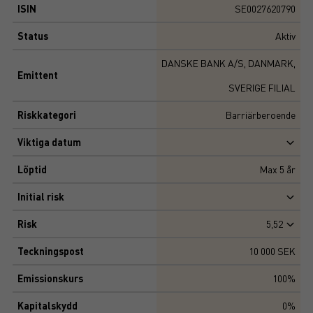
ISIN
SE0027620790
Status
Aktiv
DANSKE BANK A/S, DANMARK,
Emittent
SVERIGE FILIAL
Riskkategori
Barriärberoende
Viktiga datum
Löptid
Max
5
år
Initial risk
Risk
5,52
Teckningspost
10 000 SEK
Emissionskurs
100%
Kapitalskydd
0%