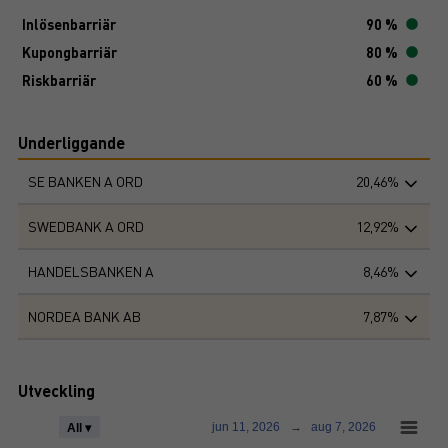
Inlösenbarriär
90 %
Kupongbarriär
80 %
Riskbarriär
60 %
Underliggande
SE BANKEN A ORD
20,46%
SWEDBANK A ORD
12,92%
HANDELSBANKEN A
8,46%
NORDEA BANK AB
7,87%
Utveckling
jun 11, 2026
→
aug 7, 2026
All ▾