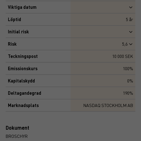
Viktiga datum
Löptid
5
år
Initial risk
Risk
5,6
Teckningspost
10 000 SEK
Emissionskurs
100%
Kapitalskydd
0%
Deltagandegrad
190%
Marknadsplats
NASDAQ STOCKHOLM AB
Dokument
BROSCHYR