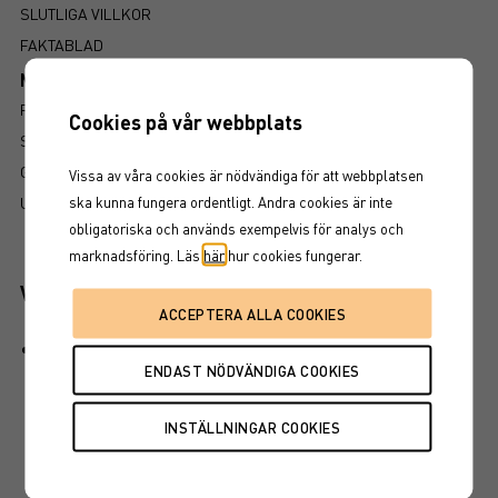
SLUTLIGA VILLKOR
FAKTABLAD
Mer information om produkten
RISK
Cookies på vår webbplats
SÅ LÄSER DU FAKTABLADET
GRUNDPROSPEKT
Vissa av våra cookies är nödvändiga för att webbplatsen
ska kunna fungera ordentligt. Andra cookies är inte
UTSKRIFT
obligatoriska och används exempelvis för analys och
marknadsföring. Läs
här
hur cookies fungerar.
Viktiga egenskaper
Produkten har inget kapitalskydd, dvs hela det
investerade kapitalet riskeras. Det finns även en
kreditrisk i placeringen som är beroende av att
emittenten inte hamnar på obestånd eller försätts i
konkurs vilket kan leda till att en investering helt eller
delvis förloras.