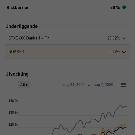
Riskbarriär
80 %
Underliggande
STXE 600 Banks â‚¬ Pr
20,02%
NOKSEK
0,49%
Utveckling
maj 21, 2026
→
aug 7, 2026
All ▾
140 %
130 %
120 %