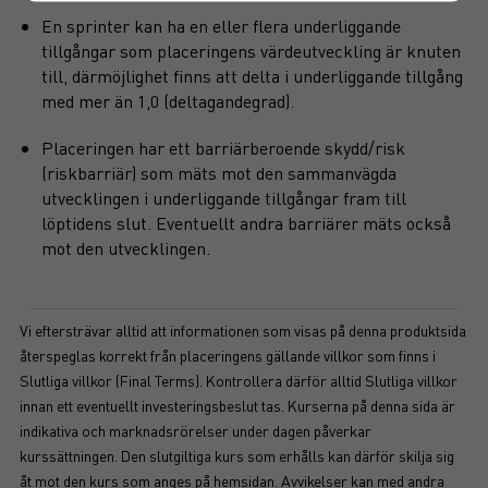
En sprinter kan ha en eller flera underliggande
tillgångar som placeringens värdeutveckling är knuten
till, därmöjlighet finns att delta i underliggande tillgång
med mer än 1,0 (deltagandegrad).
Placeringen har ett barriärberoende skydd/risk
(riskbarriär) som mäts mot den sammanvägda
utvecklingen i underliggande tillgångar fram till
löptidens slut. Eventuellt andra barriärer mäts också
mot den utvecklingen.
Vi eftersträvar alltid att informationen som visas på denna produktsida
återspeglas korrekt från placeringens gällande villkor som finns i
Slutliga villkor (Final Terms). Kontrollera därför alltid Slutliga villkor
innan ett eventuellt investeringsbeslut tas. Kurserna på denna sida är
indikativa och marknadsrörelser under dagen påverkar
kurssättningen. Den slutgiltiga kurs som erhålls kan därför skilja sig
åt mot den kurs som anges på hemsidan. Avvikelser kan med andra