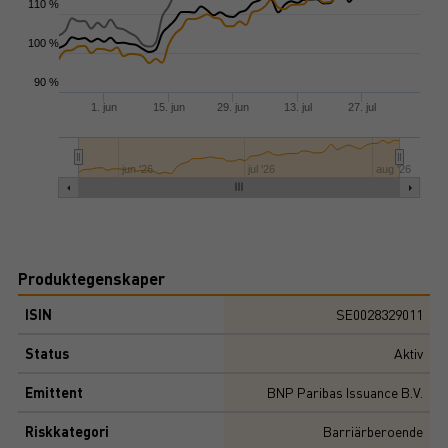
110 %
100 %
90 %
1. jun
15. jun
29. jun
13. jul
27. jul
jun '26
jul '26
aug '26
Produktegenskaper
ISIN
SE0028329011
Status
Aktiv
Emittent
BNP Paribas Issuance B.V.
Riskkategori
Barriärberoende