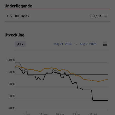
Underliggande
CSI 2000 Index
-21,58%
Utveckling
maj 21, 2026
→
aug 7, 2026
All ▾
110 %
100 %
90 %
80 %
70 %
1. jun
15. jun
29. jun
13. jul
27. jul