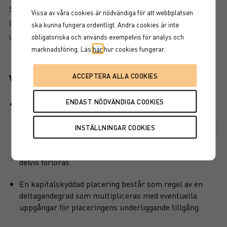
SÅ LÄSER DU FAKTABLADET
Vissa av våra cookies är nödvändiga för att webbplatsen
GRUNDPROSPEKT
ska kunna fungera ordentligt. Andra cookies är inte
obligatoriska och används exempelvis för analys och
UTSKRIFT
marknadsföring. Läs
här
hur cookies fungerar.
Viktiga egenskaper
Produkten har ett visst kapitalskydd, dvs en del av det
investerade kapitalet är skyddat vid löptidens slut. Det
finns en kreditrisk i placeringen som är beroende av att
emittenten inte hamnar på obestånd eller försätts i
konkurs vilket kan leda till att en investering helt eller
delvis förloras.
En kapitalskyddad placering består som regel av en
deltagandegrad som multipliceras med eventuella
uppgångar för placeringens underliggande tillgång.