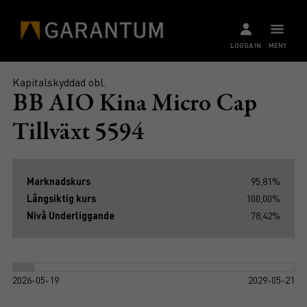
LOGGA IN
MENY
Kapitalskyddad obl.
BB AIO Kina Micro Cap
Tillväxt 5594
Marknadskurs
95,81%
Långsiktig kurs
100,00%
Nivå Underliggande
78,42%
2026-05-19
2029-05-21