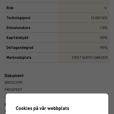
Risk
Teckningspost
10 000 SEK
Emissionskurs
110%
Kapitalskydd
100%
Deltagandegrad
190%
Marknadsplats
FIRST NORTH SWEDEN
Dokument
BROSCHYR
PROSPEKT
FAKTABLAD
Mer information om produkten
Cookies på vår webbplats
RISK