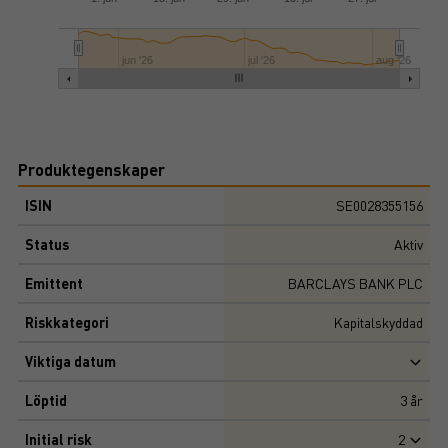
jun '26
jul '26
aug '26
Produktegenskaper
ISIN
SE0028355156
Status
Aktiv
Emittent
BARCLAYS BANK PLC
Riskkategori
Kapitalskyddad
Viktiga datum
Löptid
3
år
Initial risk
2