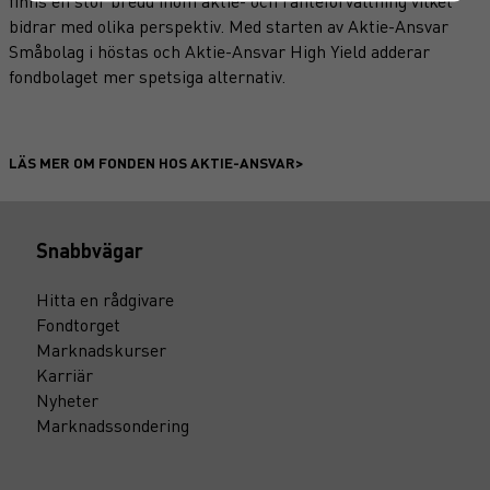
finns en stor bredd inom aktie- och ränteförvaltning vilket
bidrar med olika perspektiv. Med starten av Aktie-Ansvar
Småbolag i höstas och Aktie-Ansvar High Yield adderar
fondbolaget mer spetsiga alternativ.
LÄS MER OM FONDEN HOS AKTIE-ANSVAR>
Snabbvägar
Hitta en rådgivare
Fondtorget
Marknadskurser
Karriär
Nyheter
Marknadssondering