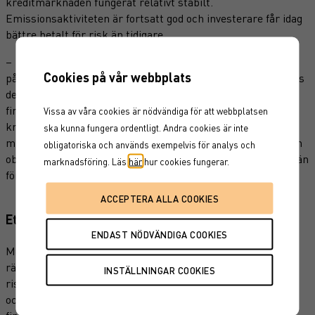
kreditmarknaden fungerat relativt stabilt.
Emissionsaktiviteten är fortsatt god och investerare får idag
bättre betalt för risk än tidigare.
– Jag bedömer att det är ett bra läge att starta en ny fond
Cookies på vår webbplats
på grund av att marknaden har visat sig fungera stabilt trots
den geopolitiska turbulens vi har upplevt under året. Det
finns en hel uppsjö av intressanta bolag som står och
Vissa av våra cookies är nödvändiga för att webbplatsen
knackar på dörren för att ge ut obligationer. Tiden med
ska kunna fungera ordentligt. Andra cookies är inte
minusränta är bakom oss och den totala avkastningen på en
obligatoriska och används exempelvis för analys och
obligation med liknade kreditrisk ger flera procent mer nu än
marknadsföring. Läs
här
hur cookies fungerar.
för några år sedan, avslutar Karin.
Ett komplett ränteerbjudande
Med en tredje räntefond har Aktie-Ansvar ett starkt
ränteerbjudande med förvaltning över stora delar av
riskskalan. Fonderna förvaltas enligt samma ansvarsfulla
och nyktra investeringsfilosofi och inom förvaltarteamet