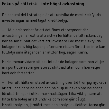
Fokus på rätt risk – inte högst avkastning
En central del i strategin är att undvika de mest riskfyllda
investeringarna med lägst kreditbetyg.
– Min erfarenhet är att det finns ett segment där
avkastningen är extra attraktiv i förhållande till risken. Jag
har sällan funnit det värt att investera i de mest riskfyllda
bolagen trots hög kupong eftersom risken för att de inte kan
fullfölja sina åtaganden är alltför hög, säger Karin.
Karin menar vidare att det inte är de bolagen som hon väljer
in i portföljen som gör störst skillnad utan dom hon väljer
bort och fortsätter:
– För att hålla en stabil avkastning över tid tror jag nyckeln
är att ligga nära bolagen och ha djup kunskap om bolagens
förutsättningar i olika marknadslägen. Lika viktigt som att
hitta bra bolag är att undvika dom som går dåligt.
Kreditanalysen, jämfört med den analys aktieförvaltarna gör,