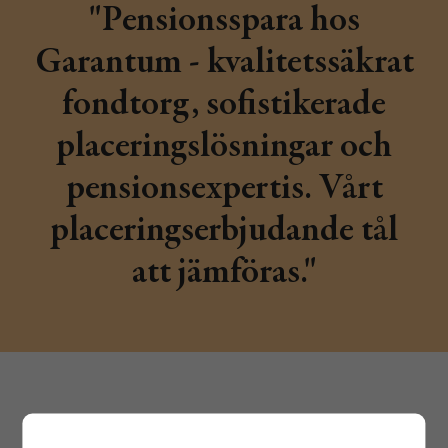
"Pensionsspara hos
Garantum - kvalitetssäkrat
fondtorg, sofistikerade
placeringslösningar och
pensionsexpertis. Vårt
placeringserbjudande tål
att jämföras."