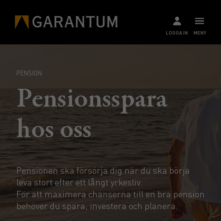
LOGGA IN
MENY
PENSION
Pensionsspara
hos oss
Pensionen ska försörja dig när du ska börja
leva stort efter ett långt yrkesliv.
För att maximera chanserna till en bra pension
behöver du spara, investera och planera.