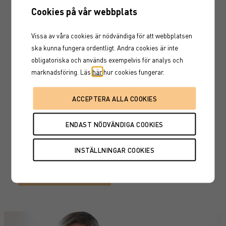
Cookies på vår webbplats
Stora chanser att påverka
Vissa av våra cookies är nödvändiga för att webbplatsen
ska kunna fungera ordentligt. Andra cookies är inte
din pension
obligatoriska och används exempelvis för analys och
marknadsföring. Läs
här
hur cookies fungerar.
Medan vi lägger tid på att investera vårt sparkapital
för exempelvis bostadsköp och annat vi behöver mitt i
livet tenderar vi att glömma bort våra pensionspengar.
Det rör sig om ditt största och viktigaste sparande
och väl förvaltat kan det göra stor skillnad för din
livskvalitet som pensionär.
LÄS MER