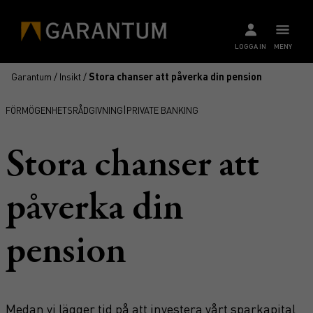
LOGGA IN
MENY
Garantum
/
Insikt
/
Stora chanser att påverka din pension
|
FÖRMÖGENHETSRÅDGIVNING
PRIVATE BANKING
Stora chanser att
påverka din
pension
Medan vi lägger tid på att investera vårt sparkapital