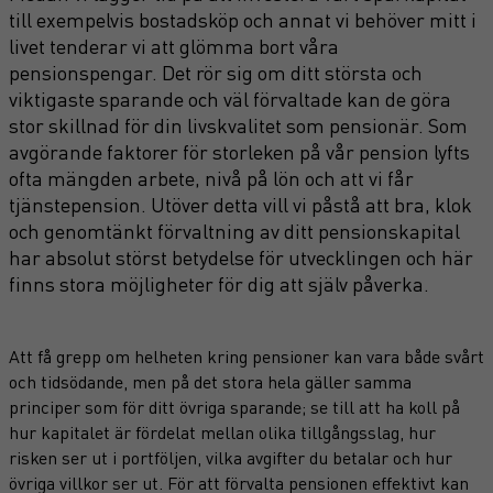
till exempelvis bostadsköp och annat vi behöver mitt i
livet tenderar vi att glömma bort våra
pensionspengar. Det rör sig om ditt största och
viktigaste sparande och väl förvaltade kan de göra
stor skillnad för din livskvalitet som pensionär. Som
avgörande faktorer för storleken på vår pension lyfts
ofta mängden arbete, nivå på lön och att vi får
tjänstepension. Utöver detta vill vi påstå att bra, klok
och genomtänkt förvaltning av ditt pensionskapital
har absolut störst betydelse för utvecklingen och här
finns stora möjligheter för dig att själv påverka.
Att få grepp om helheten kring pensioner kan vara både svårt
och tidsödande, men på det stora hela gäller samma
principer som för ditt övriga sparande; se till att ha koll på
hur kapitalet är fördelat mellan olika tillgångsslag, hur
risken ser ut i portföljen, vilka avgifter du betalar och hur
övriga villkor ser ut. För att förvalta pensionen effektivt kan