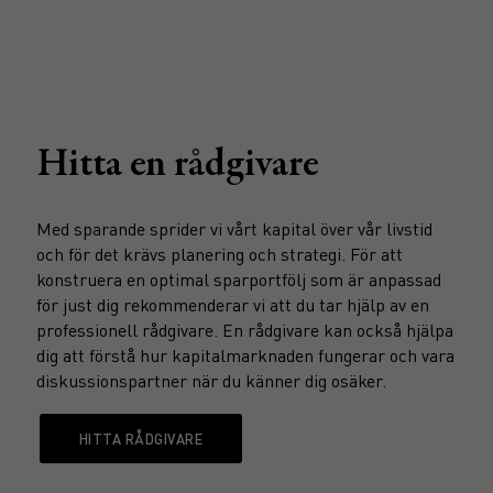
området komplext och kräver både framförhållning och ett
helhetsperspektiv.
Hitta en rådgivare
Med sparande sprider vi vårt kapital över vår livstid
och för det krävs planering och strategi. För att
konstruera en optimal sparportfölj som är anpassad
för just dig rekommenderar vi att du tar hjälp av en
professionell rådgivare. En rådgivare kan också hjälpa
dig att förstå hur kapitalmarknaden fungerar och vara
diskussionspartner när du känner dig osäker.
HITTA RÅDGIVARE