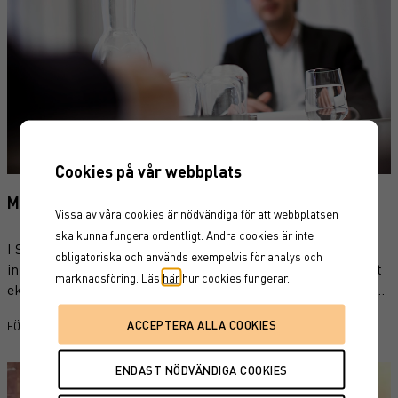
Cookies på vår webbplats
Mycket att vinna på finansiell rådgivning
Vissa av våra cookies är nödvändiga för att webbplatsen
ska kunna fungera ordentligt. Andra cookies är inte
I Sverige sparar de flesta i fonder. Med premiepensionen
obligatoriska och används exempelvis för analys och
inräknat sparar i stort sett alla vuxna svenskar i fonder. Det
marknadsföring. Läs
här
hur cookies fungerar.
ekonomiska självförtroendet är förhållandevis högt – enligt
Finansinspektionens undersökningar anser nästan hälften av
|
FÖRMÖGENHETSRÅDGIVNING
PRIVATE BANKING
svenskarna att de har goda kunskaper om sin privatekonomi.
Men självförtroende är inte samma sak som självdisciplin,
särskilt inte när marknaden skakar.