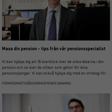
Maxa din pension - tips från vår pensionsspecialist
Vi kan hjälpa dig att få överblick över de olika delarna i din
pension och se över de villkor som gäller för dina
pensionspengar. Vi kan också hjälpa dig med en strategi för
att optimera din framtida pension. Mikael Axelsson,
|
FÖRMÖGENHETSRÅDGIVNING
PRIVATE BANKING
förmögenhetsrådgivare och pensionsspecialist på Garantum
Wealth Management ger här svaren på några av de
pensionsfrågor investerare funderar över.