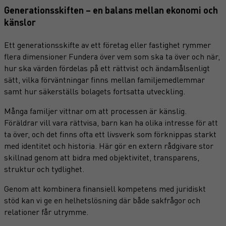
Generationsskiften – en balans mellan ekonomi och
känslor
Ett generationsskifte av ett företag eller fastighet rymmer
flera dimensioner Fundera över vem som ska ta över och när,
hur ska värden fördelas på ett rättvist och ändamålsenligt
sätt, vilka förväntningar finns mellan familjemedlemmar
samt hur säkerställs bolagets fortsatta utveckling.
Många familjer vittnar om att processen är känslig.
Föräldrar vill vara rättvisa, barn kan ha olika intresse för att
ta över, och det finns ofta ett livsverk som förknippas starkt
med identitet och historia. Här gör en extern rådgivare stor
skillnad genom att bidra med objektivitet, transparens,
struktur och tydlighet.
Genom att kombinera finansiell kompetens med juridiskt
stöd kan vi ge en helhetslösning där både sakfrågor och
relationer får utrymme.