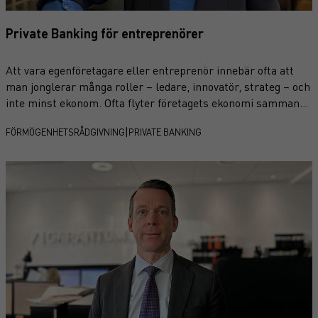
Private Banking för entreprenörer
Att vara egenföretagare eller entreprenör innebär ofta att
man jonglerar många roller – ledare, innovatör, strateg – och
inte minst ekonom. Ofta flyter företagets ekonomi samman
med den privata, vilket gör den finansiella planeringen både
|
FÖRMÖGENHETSRÅDGIVNING
PRIVATE BANKING
komplex och krävande.