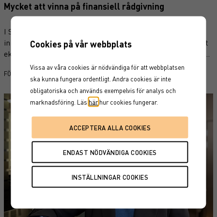
Mycket att vinna på finansiell rådgivning
I Sverige sparar de flesta i fonder. Med premiepensionen
inräknat sparar i stort sett alla vuxna svenskar i fonder. Det
Cookies på vår webbplats
ekonomiska självförtroendet är förhållandevis högt – enligt
Finansinspektionens undersökningar anser nästan hälften av
Vissa av våra cookies är nödvändiga för att webbplatsen
|
FÖRMÖGENHETSRÅDGIVNING
PRIVATE BANKING
svenskarna att de har goda kunskaper om sin privatekonomi.
ska kunna fungera ordentligt. Andra cookies är inte
Men självförtroende är inte samma sak som självdisciplin,
obligatoriska och används exempelvis för analys och
särskilt inte när marknaden skakar.
marknadsföring. Läs
här
hur cookies fungerar.