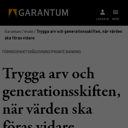
LOGGA IN
MENY
Garantum
/
Insikt
/
Trygga arv och generationsskiften, när värden
ska föras vidare
|
FÖRMÖGENHETSRÅDGIVNING
PRIVATE BANKING
Trygga arv och
generationsskiften,
när värden ska
föras vidare