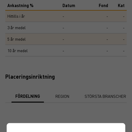
Avkastning %
Datum
Fond
Kat
Hittills i år
-
-
-
3 år medel
-
-
-
5 år medel
-
-
-
10 år medel
-
-
-
Placeringsinriktning
FÖRDELNING
REGION
STÖRSTA BRANSCHER