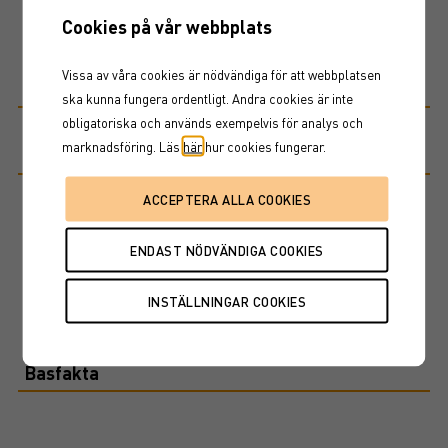
Cookies på vår webbplats
Vissa av våra cookies är nödvändiga för att webbplatsen
Fördelning
Fond
Kat
ska kunna fungera ordentligt. Andra cookies är inte
obligatoriska och används exempelvis för analys och
marknadsföring. Läs
här
hur cookies fungerar.
Riskinformation
Historisk avkastning är ingen garanti för framtida avkastning. De
pengar som placeras i fonden kan både öka och minska i värde och
det är inte säkert att du får tillbaka hela det insatta kapitalet. Ta del
av fondens faktablad och informationsbroschyr innan köp av
fondandelar.
Basfakta