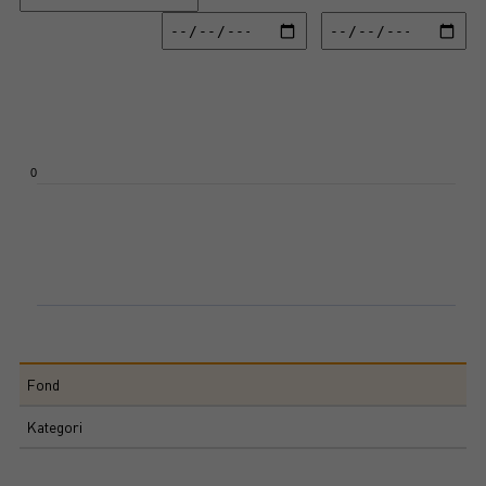
Chart
Line chart with 2 lines.
View as data table, Chart
The chart has 1 X axis displaying Time. Data ranges from 1970-01-01 00:0
The chart has 3 Y axes displaying values values and values.
0
End of interactive chart.
Fond
Kategori