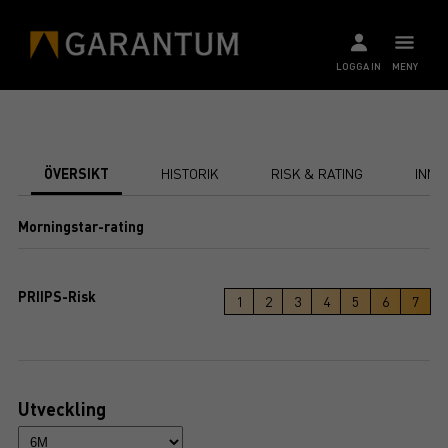
LOGGA IN
MENY
ÖVERSIKT
HISTORIK
RISK & RATING
INNE
Morningstar-rating
PRIIPS-Risk
1
2
3
4
5
6
7
Utveckling