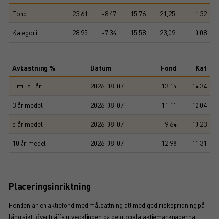
Fond
23,61
-8,47
15,76
21,25
1,32
Kategori
28,95
-7,34
15,58
23,09
0,08
Avkastning %
Datum
Fond
Kat
Hittills i år
2026-08-07
13,15
14,34
3 år medel
2026-08-07
11,11
12,04
5 år medel
2026-08-07
9,64
10,23
10 år medel
2026-08-07
12,98
11,31
Placeringsinriktning
Fonden är en aktiefond med målsättning att med god riskspridning på
lång sikt, överträffa utvecklingen på de globala aktiemarknaderna.