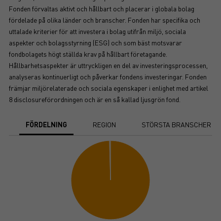
Fonden förvaltas aktivt och hållbart och placerar i globala bolag
fördelade på olika länder och branscher. Fonden har specifika och
uttalade kriterier för att investera i bolag utifrån miljö, sociala
aspekter och bolagsstyrning (ESG) och som bäst motsvarar
fondbolagets högt ställda krav på hållbart företagande.
Hållbarhetsaspekter är uttryckligen en del av investeringsprocessen,
analyseras kontinuerligt och påverkar fondens investeringar. Fonden
främjar miljörelaterade och sociala egenskaper i enlighet med artikel
8 disclosureförordningen och är en så kallad ljusgrön fond.
FÖRDELNING
REGION
STÖRSTA BRANSCHER
Chart
Pie chart with 2 slices.
View as data table, Chart