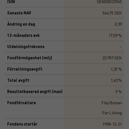
ISIN
SE0000533945
Senaste NAV
564,75 SEK
Ändring en dag
0,39
12-månaders avk
17,09 %
Utdelningsfrekvens
-
Fondförmögenhet (milj)
22 957 SEK
Förvaltningsavgift
1,25 %
Total avgift
1,43 %
Resultatbaserad avgift (max)
0 %
Fondförvaltare
Filip Boman
Pär Löfving
Fondens startår
1998-12-21