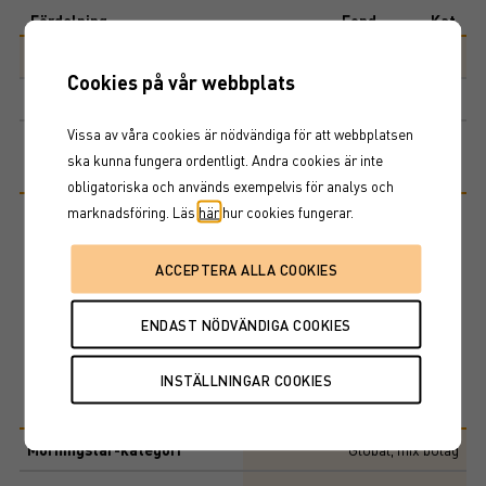
End of interactive chart.
Fördelning
Fond
Kat
Aktier
99,6%
92,9%
Cookies på vår webbplats
Kontanter
0,4%
0,6%
Vissa av våra cookies är nödvändiga för att webbplatsen
ska kunna fungera ordentligt. Andra cookies är inte
Riskinformation
obligatoriska och används exempelvis för analys och
marknadsföring. Läs
här
hur cookies fungerar.
Historisk avkastning är ingen garanti för framtida avkastning. De
pengar som placeras i fonden kan både öka och minska i värde och
det är inte säkert att du får tillbaka hela det insatta kapitalet. Ta del
av fondens faktablad och informationsbroschyr innan köp av
fondandelar.
Basfakta
Morningstar-kategori
Global, mix bolag