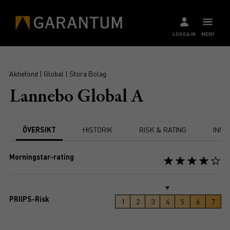
LOGGA IN
MENY
Aktiefond | Global | Stora Bolag
Lannebo Global A
ÖVERSIKT
HISTORIK
RISK & RATING
INNE
Morningstar-rating
PRIIPS-Risk
1
2
3
4
5
6
7