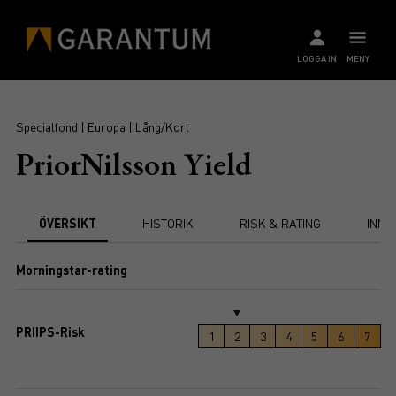
LOGGA IN
MENY
Specialfond | Europa | Lång/Kort
PriorNilsson Yield
ÖVERSIKT
HISTORIK
RISK & RATING
INNE
Morningstar-rating
PRIIPS-Risk
1
2
3
4
5
6
7