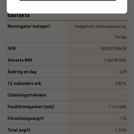
Basfakta
Morningstar-kategori
Hedgefond, marknadsneutral,
Övriga
ISIN
SE0001008434
Senaste NAV
1 462,98 SEK
Ändring en dag
0,09
12-månaders avk
2,83 %
Utdelningsfrekvens
-
Fondförmögenhet (milj)
1 414 SEK
Förvaltningsavgift
1 %
Total avgift
1,13 %