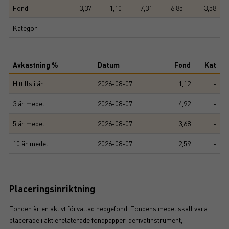
Fond
3,37
-1,10
7,31
6,85
3,58
Kategori
Avkastning %
Datum
Fond
Kat
Hittills i år
2026-08-07
1,12
-
3 år medel
2026-08-07
4,92
-
5 år medel
2026-08-07
3,68
-
10 år medel
2026-08-07
2,59
-
Placeringsinriktning
Fonden är en aktivt förvaltad hedgefond. Fondens medel skall vara
placerade i aktierelaterade fondpapper, derivatinstrument,