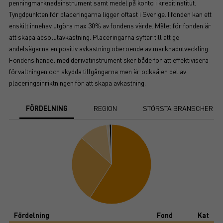
penningmarknadsinstrument samt medel på konto i kreditinstitut.
Tyngdpunkten för placeringarna ligger oftast i Sverige. I fonden kan ett
enskilt innehav utgöra max 30% av fondens värde. Målet för fonden är
att skapa absolutavkastning. Placeringarna syftar till att ge
andelsägarna en positiv avkastning oberoende av marknadutveckling.
Fondens handel med derivatinstrument sker både för att effektivisera
förvaltningen och skydda tillgångarna men är också en del av
placeringsinriktningen för att skapa avkastning.
FÖRDELNING
REGION
STÖRSTA BRANSCHER
Chart
Pie chart with 6 slices.
View as data table, Chart
End of interactive chart.
Fördelning
Fond
Kat