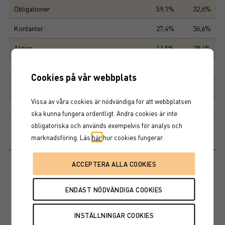
Obligationer
59,1%
32,6%
Kontanter
27,4%
36,6%
Aktier
11,5%
28,4%
Preferensaktier
1,2%
0,6%
Cookies på vår webbplats
Convertible
0,8%
0,4%
Vissa av våra cookies är nödvändiga för att webbplatsen
0,0%
0,0%
ska kunna fungera ordentligt. Andra cookies är inte
obligatoriska och används exempelvis för analys och
marknadsföring. Läs
här
hur cookies fungerar.
Riskinformation
Historisk avkastning är ingen garanti för framtida avkastning. De
pengar som placeras i fonden kan både öka och minska i värde och
det är inte säkert att du får tillbaka hela det insatta kapitalet. Ta del
av fondens faktablad och informationsbroschyr innan köp av
fondandelar.