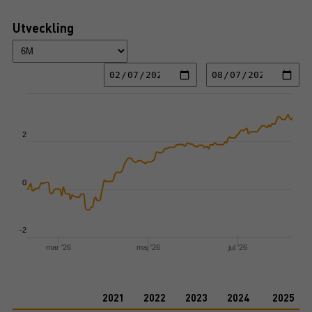
Utveckling
Chart
Line chart with 2 lines.
View as data table, Chart
2
The chart has 1 X axis displaying Time. Data ranges from 2026-02-07 00:0
The chart has 3 Y axes displaying values values and values.
0
-2
mar '26
maj '26
jul '26
End of interactive chart.
2021
2022
2023
2024
2025