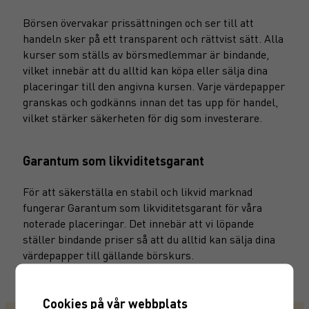
Börsen övervakar prissättningen och ser till att
handeln sker på ett transparent och rättvist sätt. Alla
kurser som ställs av börsmedlemmar är bindande,
vilket innebär att du alltid kan köpa eller sälja dina
placeringar till den angivna kursen. Varje värdepapper
granskas och godkänns innan det tas upp för handel,
vilket stärker säkerheten för dig som investerare.
Garantum som likviditetsgarant
För att säkerställa en stabil och likvid marknad
fungerar Garantum som likviditetsgarant för våra
noterade placeringar. Det innebär att vi löpande
ställer bindande priser så att du alltid kan sälja dina
värdepapper till gällande börskurs.
Cookies på vår webbplats