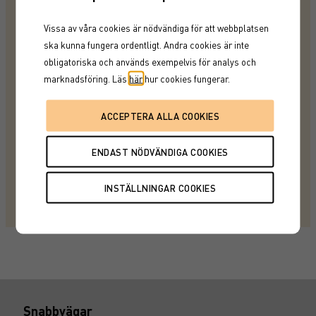
Andrahandsaffärer
Vissa av våra cookies är nödvändiga för att webbplatsen
ska kunna fungera ordentligt. Andra cookies är inte
Om du har frågor om aktuella kurser eller behöver
obligatoriska och används exempelvis för analys och
hjälp med en order är du välkommen att kontakta oss
marknadsföring. Läs
här
hur cookies fungerar.
på 08-522 550 40.
För att vi ska hinna hantera din affär i tid är det viktigt
att skicka order innan kl. 16:00 på vardagar. Om din
order skickas in efter denna tidpunkt kan vi inte
garantera att den genomförs samma dag.
Skicka din order till: secondarymarket@garantum.se.
Snabbvägar