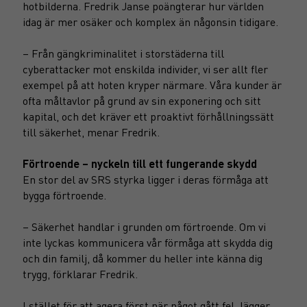
hotbilderna. Fredrik Janse poängterar hur världen
idag är mer osäker och komplex än någonsin tidigare.
– Från gängkriminalitet i storstäderna till
cyberattacker mot enskilda individer, vi ser allt fler
exempel på att hoten kryper närmare. Våra kunder är
ofta måltavlor på grund av sin exponering och sitt
kapital, och det kräver ett proaktivt förhållningssätt
till säkerhet, menar Fredrik.
Förtroende – nyckeln till ett fungerande skydd
En stor del av SRS styrka ligger i deras förmåga att
bygga förtroende.
– Säkerhet handlar i grunden om förtroende. Om vi
inte lyckas kommunicera vår förmåga att skydda dig
och din familj, då kommer du heller inte känna dig
trygg, förklarar Fredrik.
I stället för att agera först när något gått fel, lägger