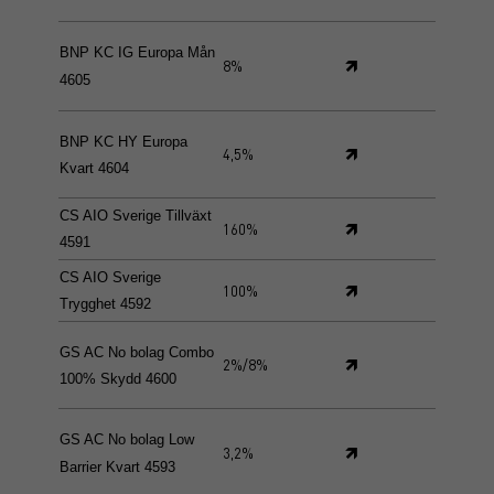
BNP KC IG Europa Mån
🡽
8%
4605
BNP KC HY Europa
🡽
4,5%
Kvart 4604
CS AIO Sverige Tillväxt
🡽
160%
4591
CS AIO Sverige
🡽
100%
Trygghet 4592
GS AC No bolag Combo
🡽
2%/8%
100% Skydd 4600
GS AC No bolag Low
🡽
3,2%
Barrier Kvart 4593