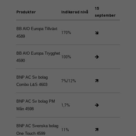
15
Produkter
Indikerad nivå
september
BB AIO Europa Tillväxt
🡾
170%
4589
BB AIO Europa Trygghet
🡺
100%
4590
BNP AC Sv bolag
🡽
7%/12%
Combo L&S 4603
BNP AC Sv bolag PM
🡺
1,7%
Mån 4598
BNP AC Svenska bolag
🡽
11%
One Touch 4599