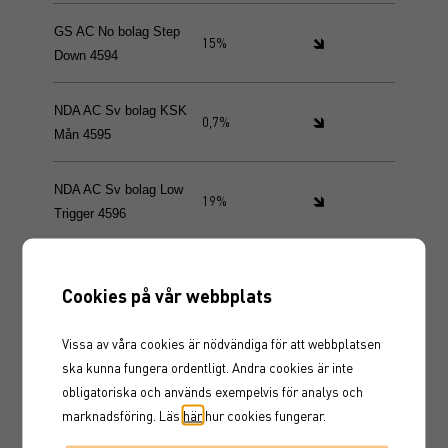
GS AC No bolag Step
🡾
15%
Down 4594
NDA AC Sv bolag KSK
🡾
0,7%
Mån 4595
NDA AC Sv bolag Low
🡾
19%
Trigger 4596
UBS AC Halvledare Low
🡽
17%
Trigger 4601
Cookies på vår webbplats
UBS SPR Sv bolag
🡽
50%%50%
Recovery SBx2 4597
Vissa av våra cookies är nödvändiga för att webbplatsen
ska kunna fungera ordentligt. Andra cookies är inte
obligatoriska och används exempelvis för analys och
marknadsföring. Läs
här
hur cookies fungerar.