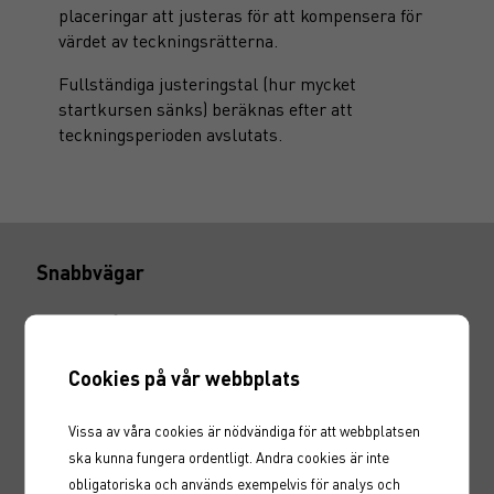
placeringar att justeras för att kompensera för
värdet av teckningsrätterna.
Fullständiga justeringstal (hur mycket
startkursen sänks) beräknas efter att
teckningsperioden avslutats.
Snabbvägar
Hitta en rådgivare
Fondtorget
Marknadskurser
Cookies på vår webbplats
Karriär
Nyheter
Vissa av våra cookies är nödvändiga för att webbplatsen
Marknadssondering
ska kunna fungera ordentligt. Andra cookies är inte
obligatoriska och används exempelvis för analys och