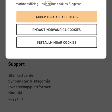
marknadsföring. Läs
här
hur cookies fungerar.
Inspiration
Invstr
Marknadsinsikt
10 smarta fondtips
Maxa din pension
Till vårt pressrum
Support
Blankettcenter
Synpunkter & klagomål
Investeringsplattformen
Kontakt
Logga in