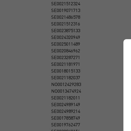
SE0021512324
SE0019071713
SE0021486578
SE0021512316
SE0023875133
SE0024320949
SE0025011489
SE0020846962
SE0023287271
SE0021181971
SE0018015133
SE0021182037
NO0012429283
NO0013474924
SE0021182011
SE0024989149
SE0024989214
SE0017858749
SE0019762477