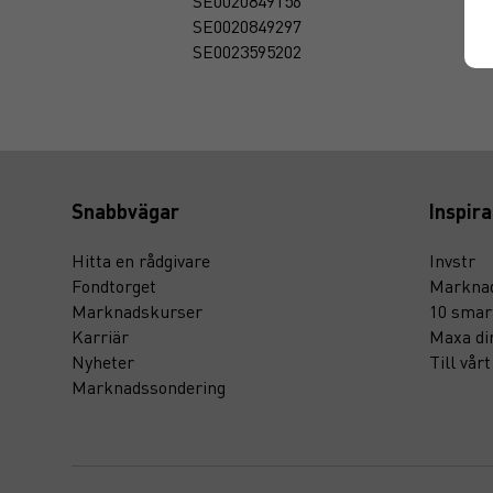
SE0020849156
SE0020849297
SE0023595202
Snabbvägar
Inspira
Hitta en rådgivare
Invstr
Fondtorget
Marknad
Marknadskurser
10 smar
Karriär
Maxa di
Nyheter
Till vår
Marknadssondering