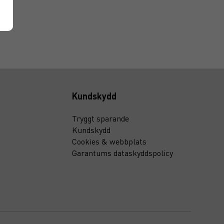
Kundskydd
Tryggt sparande
Kundskydd
Cookies & webbplats
Garantums dataskyddspolicy