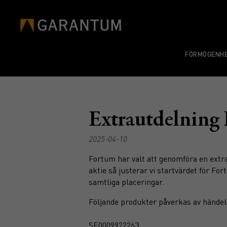
FÖRMÖGENHE
Extrautdelning
2025-04-10
Fortum har valt att genomföra en extra
aktie så justerar vi startvärdet för F
samtliga placeringar.
Följande produkter påverkas av händel
SE0009922263