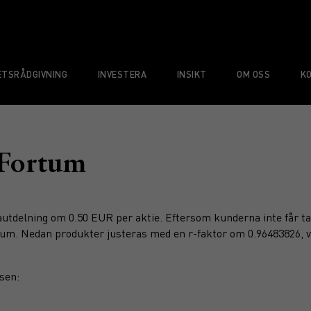
TSRÅDGIVNING
INVESTERA
INSIKT
OM OSS
K
 Fortum
utdelning om 0.50 EUR per aktie. Eftersom kunderna inte får ta
ortum. Nedan produkter justeras med en r-faktor om 0.96483826, v
sen: