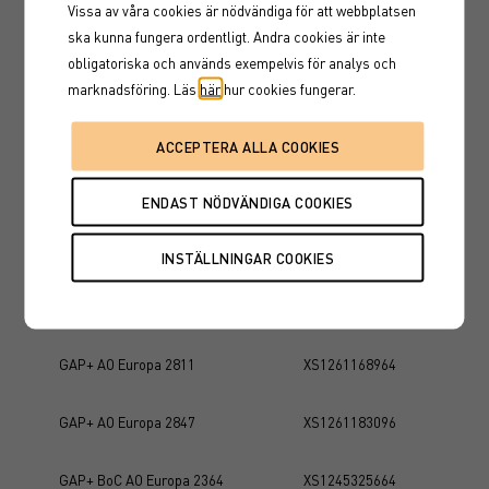
Vissa av våra cookies är nödvändiga för att webbplatsen
GAP BoC AO Europa Tr 2224
XS1204237207
ska kunna fungera ordentligt. Andra cookies är inte
obligatoriska och används exempelvis för analys och
GAP BoC AO Europa Tr 2290
XS1225003653
marknadsföring. Läs
här
hur cookies fungerar.
GAP BoC AO Europa ÅA 2487
XS1303770256
GAP+ AO Europa 2412
XS1283502257
GAP+ AO Europa 2482
XS1303770926
GAP+ AO Europa 2530
XS1261174426
GAP+ AO Europa 2811
XS1261168964
GAP+ AO Europa 2847
XS1261183096
GAP+ BoC AO Europa 2364
XS1245325664