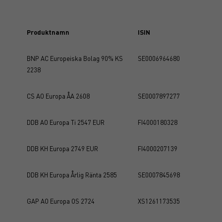
Produktnamn
ISIN
BNP AC Europeiska Bolag 90% KS
SE0006964680
2238
CS AO Europa ÅA 2608
SE0007897277
DDB AO Europa Ti 2547 EUR
FI4000180328
DDB KH Europa 2749 EUR
FI4000207139
DDB KH Europa Årlig Ränta 2585
SE0007845698
GAP AO Europa OS 2724
XS1261173535