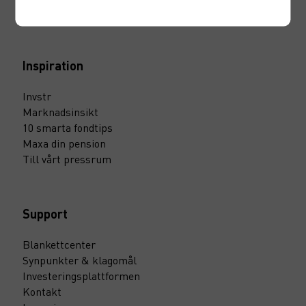
Marknadssondering
Inspiration
Invstr
Marknadsinsikt
10 smarta fondtips
Maxa din pension
Till vårt pressrum
Support
Blankettcenter
Synpunkter & klagomål
Investeringsplattformen
Kontakt