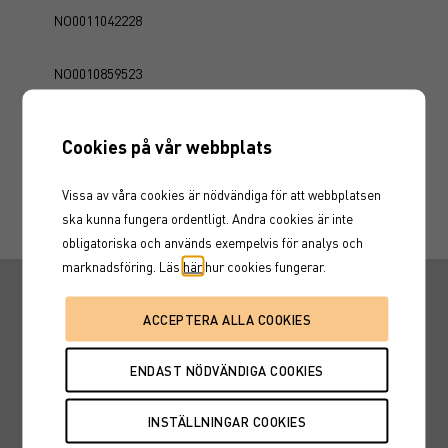
NO0011042228
NO0010859523
NO0010945769
Cookies på vår webbplats
NO0011015943
Vissa av våra cookies är nödvändiga för att webbplatsen
ska kunna fungera ordentligt. Andra cookies är inte
obligatoriska och används exempelvis för analys och
marknadsföring. Läs
här
hur cookies fungerar.
Snabbvägar
Hitta en rådgivare
Fondtorget
Marknadskurser
Karriär
Nyheter