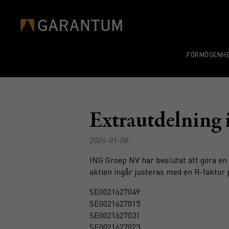
FÖRMÖGENHE
Extrautdelning
2026-01-08
ING Groep NV har beslutat att göra en 
aktien ingår justeras med en R-faktor 
SE0021627049
SE0021627015
SE0021627031
SE0021627023