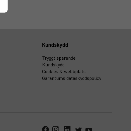
Kundskydd
Tryggt sparande
Kundskydd
Cookies & webbplats
Garantums dataskyddspolicy