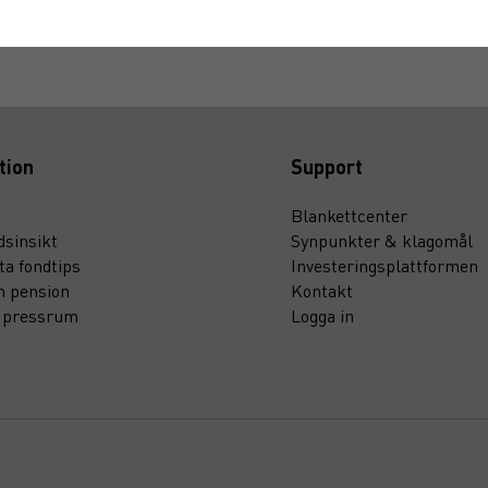
tion
Support
Blankettcenter
sinsikt
Synpunkter & klagomål
ta fondtips
Investeringsplattformen
n pension
Kontakt
t pressrum
Logga in