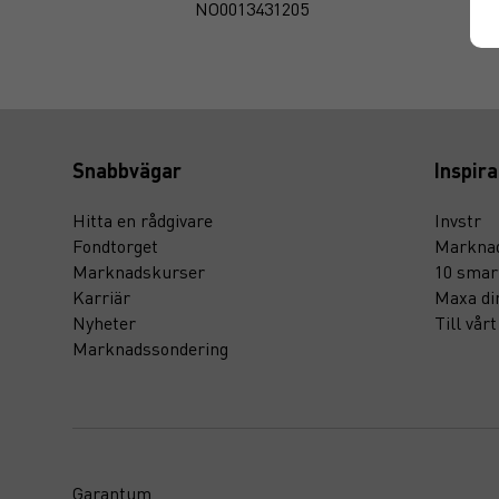
NO0013431205
Snabbvägar
Inspira
Hitta en rådgivare
Invstr
Fondtorget
Marknad
Marknadskurser
10 smar
Karriär
Maxa di
Nyheter
Till vår
Marknadssondering
Garantum