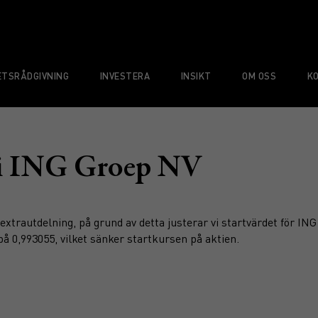
TSRÅDGIVNING
INVESTERA
INSIKT
OM OSS
K
 i ING Groep NV
extrautdelning, på grund av detta justerar vi startvärdet för IN
på 0,993055, vilket sänker startkursen på aktien.