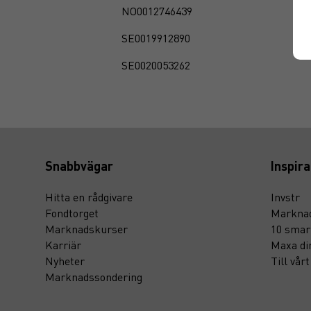
NO0012746439
SE0019912890
SE0020053262
Snabbvägar
Inspira
Hitta en rådgivare
Invstr
Fondtorget
Marknad
Marknadskurser
10 smar
Karriär
Maxa di
Nyheter
Till vår
Marknadssondering