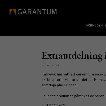
FÖRMÖGENHE
Extrautdelning 
2024-06-11
Kinnevik har valt att genomföra en ext
aktie justerar vi startvärdet för Kinne
samtliga placeringar.
Följande produkter påverkas av händel
SE0014453635