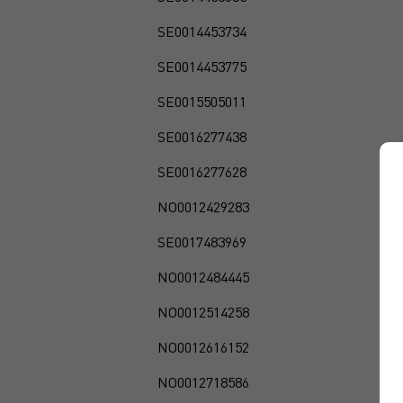
SE0014453734
SE0014453775
SE0015505011
SE0016277438
SE0016277628
NO0012429283
SE0017483969
NO0012484445
NO0012514258
NO0012616152
NO0012718586