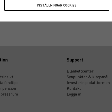
tion
Support
Blankettcenter
sinsikt
Synpunkter & klagomål
ta fondtips
Investeringsplattformen
n pension
Kontakt
t pressrum
Logga in