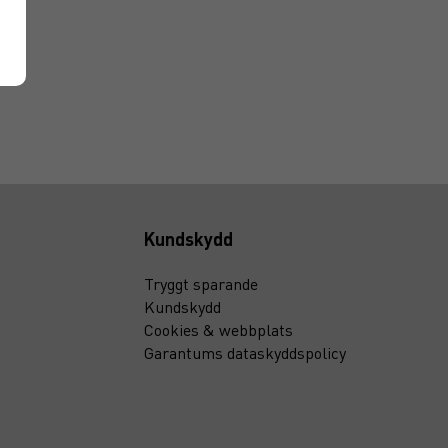
Kundskydd
Tryggt sparande
Kundskydd
Cookies & webbplats
Garantums dataskyddspolicy