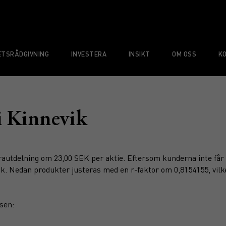
TSRÅDGIVNING
INVESTERA
INSIKT
OM OSS
K
i Kinnevik
rautdelning om 23,00 SEK per aktie. Eftersom kunderna inte får 
vik. Nedan produkter justeras med en r-faktor om 0,8154155, vilk
sen: