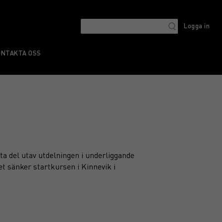
Logga in
ONTAKTA OSS
ta del utav utdelningen i underliggande
et sänker startkursen i Kinnevik i