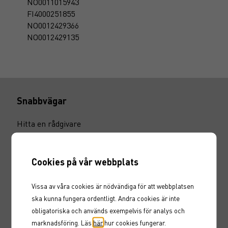
NO0011015943
FI4000251855
NO0012429366
NO0012429135
Snabbvägar
Hitta en rådgivare
Fondtorget
Marknadskurser
Karriär
Cookies på vår webbplats
Nyheter
Marknadssondering
Vissa av våra cookies är nödvändiga för att webbplatsen
ska kunna fungera ordentligt. Andra cookies är inte
obligatoriska och används exempelvis för analys och
Inspiration
marknadsföring. Läs
här
hur cookies fungerar.