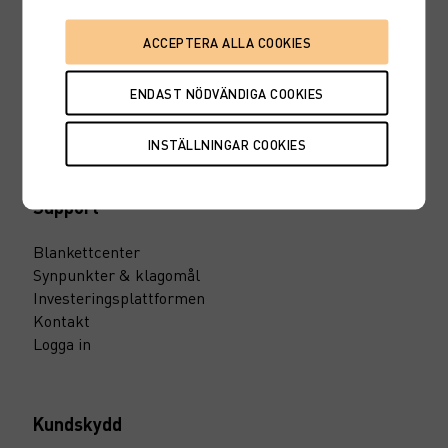
Invstr
Marknadsinsikt
10 smarta fondtips
Maxa din pension
Till vårt pressrum
Support
Blankettcenter
Synpunkter & klagomål
Investeringsplattformen
Kontakt
Logga in
Kundskydd