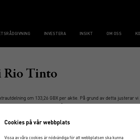
TSRÅDGIVNING
INVESTERA
INSIKT
OM OSS
K
i Rio Tinto
extrautdelning om 133,26 GBX per aktie. På grund av detta justerar vi 
4, vilket sänker startvärdet på aktien.
av händelsen:
Cookies på vår webbplats
Vissa av våra cookies är nödvändiga för att webbplatsen ska kunna