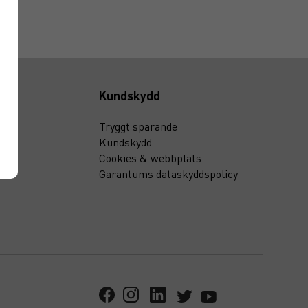
Kundskydd
Tryggt sparande
Kundskydd
Cookies & webbplats
Garantums dataskyddspolicy