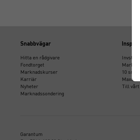
Snabbvägar
Inspira
Hitta en rådgivare
Invstr
Fondtorget
Marknad
Marknadskurser
10 smar
Karriär
Maxa di
Nyheter
Till vår
Marknadssondering
Garantum