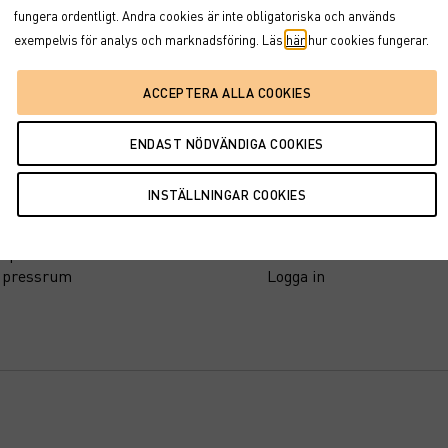
fungera ordentligt. Andra cookies är inte obligatoriska och används
exempelvis för analys och marknadsföring. Läs
här
hur cookies fungerar.
tion
Support
Blankettcenter
sinsikt
Synpunkter & klagomål
ta fondtips
Investeringsplattformen
n pension
Kontakt
t pressrum
Logga in