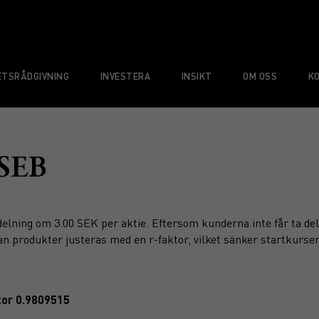
TSRÅDGIVNING
INVESTERA
INSIKT
OM OSS
K
 SEB
elning om 3.00 SEK per aktie. Eftersom kunderna inte får ta del
an produkter justeras med en r-faktor, vilket sänker startkursen
tor 0.9809515