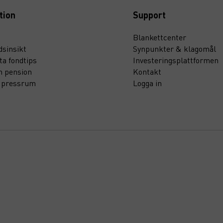
tion
Support
Blankettcenter
sinsikt
Synpunkter & klagomål
ta fondtips
Investeringsplattformen
n pension
Kontakt
t pressrum
Logga in