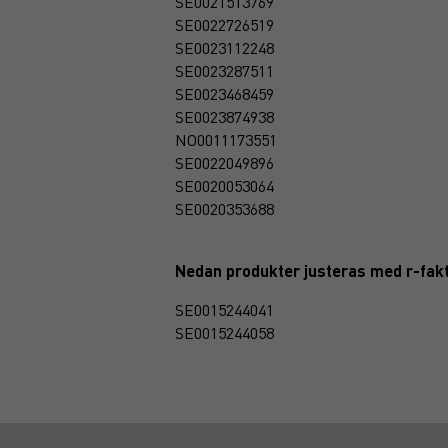
SE0021513769
SE0022726519
SE0023112248
SE0023287511
SE0023468459
SE0023874938
NO0011173551
SE0022049896
SE0020053064
SE0020353688
Nedan produkter justeras med
r-fak
SE0015244041
SE0015244058