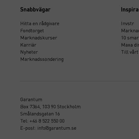
Snabbvägar
Inspira
Hitta en rådgivare
Invstr
Fondtorget
Marknad
Marknadskurser
10 smar
Karriär
Maxa di
Nyheter
Till vår
Marknadssondering
Garantum
Box 7364, 103 90 Stockholm
Smålandsgatan 16
Tel: +46 8 522 550 00
E-post: info@garantum.se