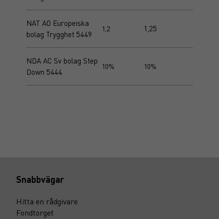
NAT AO Europeiska
1,25
1,2
bolag Trygghet 5449
NDA AC Sv bolag Step
10%
10%
Down 5444
Snabbvägar
Hitta en rådgivare
Fondtorget