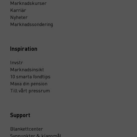
Marknadskurser
Karriär
Nyheter
Marknadssondering
Inspiration
Invstr
Marknadsinsikt
10 smarta fondtips
Maxa din pension
Till vårt pressrum
Support
Blankettcenter
Synpunkter & klagomål