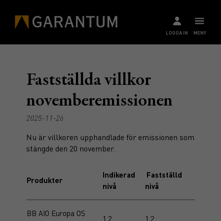
LOGGA IN
MENY
Fastställda villkor
novemberemissionen
2025-11-26
Nu är villkoren upphandlade för emissionen som
stängde den 20 november.
Indikerad
Fastställd
Produkter
nivå
nivå
BB AIO Europa OS
1,2
1,2