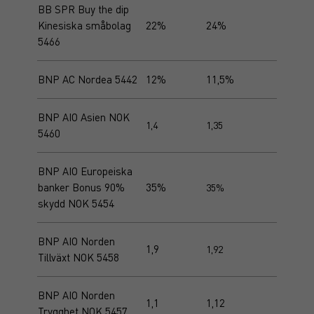
BB SPR Buy the dip
Kinesiska småbolag
22%
24%
5466
BNP AC Nordea 5442
12%
11,5%
BNP AIO Asien NOK
1,4
1,35
5460
BNP AIO Europeiska
banker Bonus 90%
35%
35%
skydd NOK 5454
BNP AIO Norden
1,9
1,92
Tillväxt NOK 5458
BNP AIO Norden
1,1
1,12
Trygghet NOK 5457